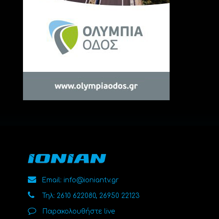
Email: info@ioniantv.gr
Τηλ: 2610 622080, 26950 22123
Παρακολουθήστε live