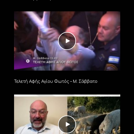
Τελετή Αφής Αγίου Φωτός – Μ. Σάββατο