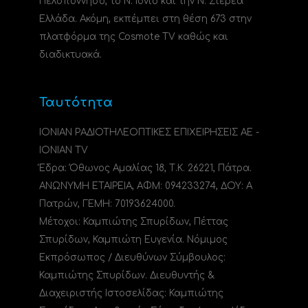
Πελοπόννησο, το N. Ιόνιο και την Ν. Στερεά
Ελλάδα. Ακόμη, εκπέμπει στη θέση 673 στην
πλατφόρμα της Cosmote TV καθώς και
διαδικτυακά.
Ταυτότητα
ΙΟΝΙΑΝ ΡΑΔΙΟΤΗΛΕΟΠΤΙΚΕΣ ΕΠΙΧΕΙΡΗΣΕΙΣ ΑΕ -
IONIAN TV
Έδρα: Όθωνος Αμαλίας 18, Τ.Κ. 26221, Πάτρα.
ΑΝΩΝΥΜΗ ΕΤΑΙΡΕΙΑ, ΑΦΜ: 094233274, ΔΟΥ: A
Πατρών, ΓΕΜΗ: 70193624000.
Μέτοχοι: Καμπιώτης Σπυρίδων, Πέττας
Σπυρίδων, Καμπιώτη Ευγενία. Νόμιμος
Εκπρόσωπος / Διευθύνων Σύμβουλος:
Καμπιώτης Σπυρίδων. Διευθυντής &
Διαχειριστής Ιστοσελίδας: Καμπιώτης