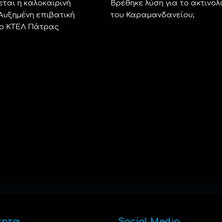
ται η καλοκαιρινή
Βρέθηκε λύση για το ακτινολ
 Αυξημένη επιβατική
του Καραμανδανείου;
το ΚΤΕΛ Πάτρας
τητα
Social Media