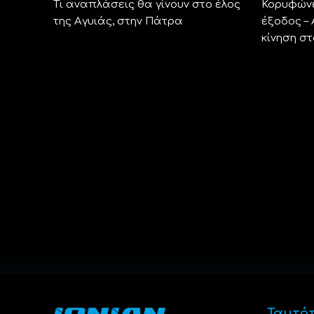
Τι αναπλάσεις θα γίνουν στο έλος
Κορυφώνε
της Αγυιάς, στην Πάτρα
έξοδος –
κίνηση σ
Ταυτό