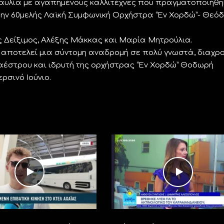
ναυλία με αγαπημένους καλλιτέχνες που πραγματοποιήθη
 την 60μελής Λαϊκή Συμφωνική Ορχήστρα “Εν Χορδώ”- Θεό
ς Δείξιμος, Αλέξης Μάκκας και Μαρία Μητρούλια.
 αποτελεί μια σύντομη αναδρομή σε πολύ γνωστά, διαχρ
 μαέστρου και ιδρυτή της ορχήστρας “Εν Χορδώ” Θοδωρή
σινό Ιούνιο.