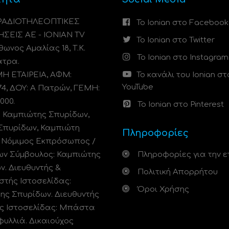
 ΡΑΔΙΟΤΗΛΕΟΠΤΙΚΕΣ
Το Ionian στο Facebook
ΗΣΕΙΣ ΑΕ - IONIAN TV
Το Ionian στο Twitter
ωνος Αμαλίας 18, Τ.Κ.
Το Ionian στο Instagram
άτρα.
 ΕΤΑΙΡΕΙΑ, ΑΦΜ:
Το κανάλι του Ionian στ
YouTube
74, ΔΟΥ: A Πατρών, ΓΕΜΗ:
000.
Το Ionian στο Pinterest
: Καμπιώτης Σπυρίδων,
Σπυρίδων, Καμπιώτη
Πληροφορίες
. Νόμιμος Εκπρόσωπος /
ων Σύμβουλος: Καμπιώτης
Πληροφορίες για την ε
ν. Διευθυντής &
Πολιτική Απορρήτου
στής Ιστοσελίδας:
Όροι Χρήσης
ης Σπυρίδων. Διευθυντής
ς Ιστοσελίδας: Μπάστα
φυλλιά. Δικαιούχος