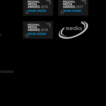
ο
ταιρεία