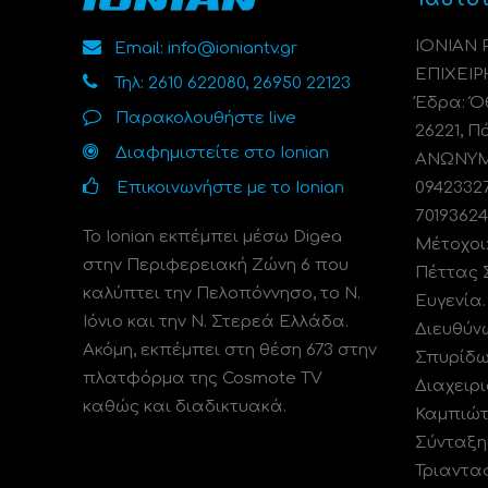
ΙΟΝΙΑΝ
Email: info@ioniantv.gr
ΕΠΙΧΕΙΡ
Τηλ: 2610 622080, 26950 22123
Έδρα: Όθ
Παρακολουθήστε live
26221, Π
Διαφημιστείτε στο Ionian
ΑΝΩΝΥΜΗ
Επικοινωνήστε με το Ionian
0942332
70193624
Το Ionian εκπέμπει μέσω Digea
Μέτοχοι
στην Περιφερειακή Ζώνη 6 που
Πέττας 
καλύπτει την Πελοπόννησο, το N.
Ευγενία
Ιόνιο και την Ν. Στερεά Ελλάδα.
Διευθύν
Ακόμη, εκπέμπει στη θέση 673 στην
Σπυρίδω
πλατφόρμα της Cosmote TV
Διαχειρι
καθώς και διαδικτυακά.
Καμπιώτ
Σύνταξη
Τριαντα