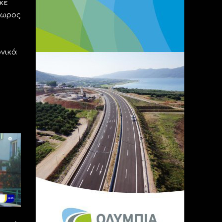
κε
δωρος
ονικά