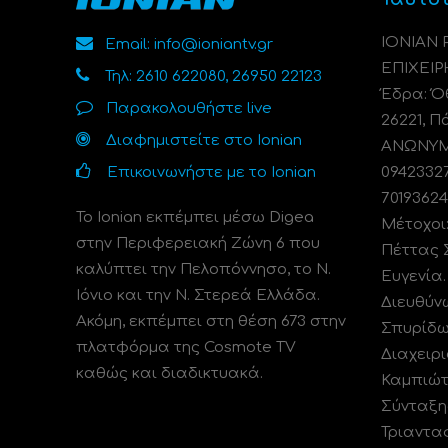
ΙΟΝΙΑΝ
Email: info@ioniantv.gr
ΕΠΙΧΕΙΡ
Τηλ: 2610 622080, 26950 22123
Έδρα: Όθ
Παρακολουθήστε live
26221, Π
Διαφημιστείτε στο Ionian
ΑΝΩΝΥΜΗ
Επικοινωνήστε με το Ionian
0942332
70193624
Το Ionian εκπέμπει μέσω Digea
Μέτοχοι
στην Περιφερειακή Ζώνη 6 που
Πέττας 
καλύπτει την Πελοπόννησο, το N.
Ευγενία
Ιόνιο και την Ν. Στερεά Ελλάδα.
Διευθύν
Ακόμη, εκπέμπει στη θέση 673 στην
Σπυρίδω
πλατφόρμα της Cosmote TV
Διαχειρι
καθώς και διαδικτυακά.
Καμπιώτ
Σύνταξη
Τριαντα