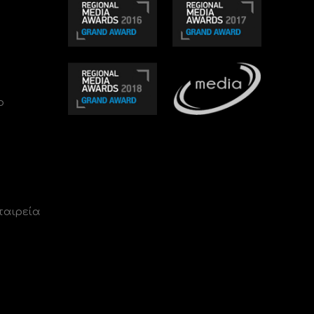
ο
ταιρεία