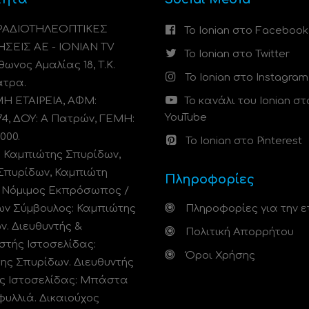
 ΡΑΔΙΟΤΗΛΕΟΠΤΙΚΕΣ
Το Ionian στο Facebook
ΗΣΕΙΣ ΑΕ - IONIAN TV
Το Ionian στο Twitter
ωνος Αμαλίας 18, Τ.Κ.
Το Ionian στο Instagram
άτρα.
 ΕΤΑΙΡΕΙΑ, ΑΦΜ:
Το κανάλι του Ionian στ
YouTube
74, ΔΟΥ: A Πατρών, ΓΕΜΗ:
000.
Το Ionian στο Pinterest
: Καμπιώτης Σπυρίδων,
Σπυρίδων, Καμπιώτη
Πληροφορίες
. Νόμιμος Εκπρόσωπος /
ων Σύμβουλος: Καμπιώτης
Πληροφορίες για την ε
ν. Διευθυντής &
Πολιτική Απορρήτου
στής Ιστοσελίδας:
Όροι Χρήσης
ης Σπυρίδων. Διευθυντής
ς Ιστοσελίδας: Μπάστα
φυλλιά. Δικαιούχος