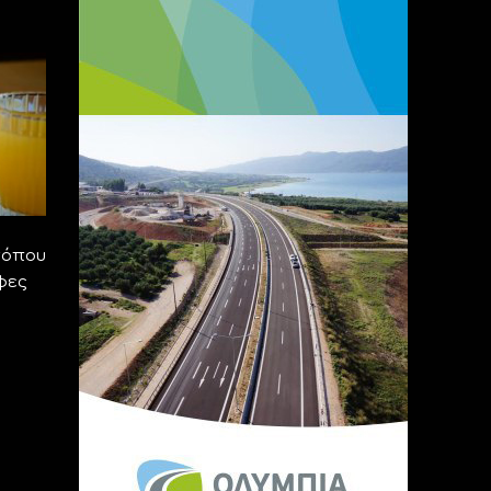
τόπου
φες