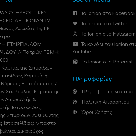
 ΡΑΔΙΟΤΗΛΕΟΠΤΙΚΕΣ
Το Ionian στο Facebook
ΗΣΕΙΣ ΑΕ - IONIAN TV
Το Ionian στο Twitter
ωνος Αμαλίας 18, Τ.Κ.
Το Ionian στο Instagram
άτρα.
 ΕΤΑΙΡΕΙΑ, ΑΦΜ:
Το κανάλι του Ionian στ
YouTube
74, ΔΟΥ: A Πατρών, ΓΕΜΗ:
000.
Το Ionian στο Pinterest
: Καμπιώτης Σπυρίδων,
Σπυρίδων, Καμπιώτη
Πληροφορίες
. Νόμιμος Εκπρόσωπος /
ων Σύμβουλος: Καμπιώτης
Πληροφορίες για την ε
ν. Διευθυντής &
Πολιτική Απορρήτου
στής Ιστοσελίδας:
Όροι Χρήσης
ης Σπυρίδων. Διευθυντής
ς Ιστοσελίδας: Μπάστα
φυλλιά. Δικαιούχος