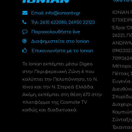
ΙΟΝΙΑΝ
Email: info@ioniantv.gr
ΕΠΙΧΕΙΡ
Τηλ: 2610 622080, 26950 22123
Έδρα: Όθ
Παρακολουθήστε live
26221, Π
Διαφημιστείτε στο Ionian
ΑΝΩΝΥΜΗ
Επικοινωνήστε με το Ionian
0942332
70193624
Το Ionian εκπέμπει μέσω Digea
Μέτοχοι
στην Περιφερειακή Ζώνη 6 που
Πέττας 
καλύπτει την Πελοπόννησο, το N.
Ευγενία
Ιόνιο και την Ν. Στερεά Ελλάδα.
Διευθύν
Ακόμη, εκπέμπει στη θέση 673 στην
Σπυρίδω
πλατφόρμα της Cosmote TV
Διαχειρι
καθώς και διαδικτυακά.
Καμπιώτ
Σύνταξη
Τριαντα