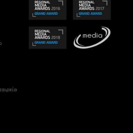
ο
ταιρεία