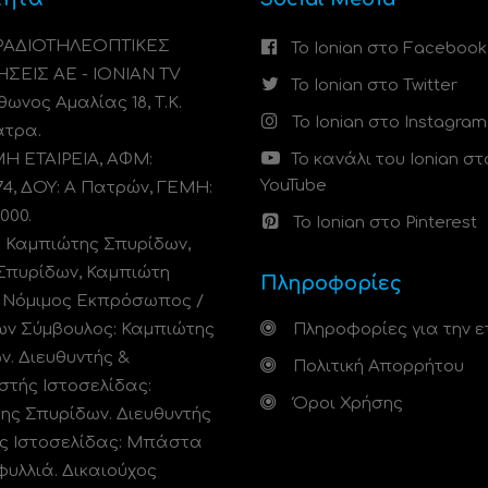
 ΡΑΔΙΟΤΗΛΕΟΠΤΙΚΕΣ
Το Ionian στο Facebook
ΗΣΕΙΣ ΑΕ - IONIAN TV
Το Ionian στο Twitter
ωνος Αμαλίας 18, Τ.Κ.
Το Ionian στο Instagram
άτρα.
 ΕΤΑΙΡΕΙΑ, ΑΦΜ:
Το κανάλι του Ionian στ
YouTube
74, ΔΟΥ: A Πατρών, ΓΕΜΗ:
000.
Το Ionian στο Pinterest
: Καμπιώτης Σπυρίδων,
Σπυρίδων, Καμπιώτη
Πληροφορίες
. Νόμιμος Εκπρόσωπος /
ων Σύμβουλος: Καμπιώτης
Πληροφορίες για την ε
ν. Διευθυντής &
Πολιτική Απορρήτου
στής Ιστοσελίδας:
Όροι Χρήσης
ης Σπυρίδων. Διευθυντής
ς Ιστοσελίδας: Μπάστα
φυλλιά. Δικαιούχος