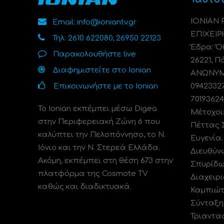
ΙΟΝΙΑΝ
Email: info@ioniantv.gr
ΕΠΙΧΕΙΡ
Τηλ: 2610 622080, 26950 22123
Έδρα: Όθ
Παρακολουθήστε live
26221, Π
Διαφημιστείτε στο Ionian
ΑΝΩΝΥΜΗ
Επικοινωνήστε με το Ionian
0942332
70193624
Το Ionian εκπέμπει μέσω Digea
Μέτοχοι
στην Περιφερειακή Ζώνη 6 που
Πέττας 
καλύπτει την Πελοπόννησο, το N.
Ευγενία
Ιόνιο και την Ν. Στερεά Ελλάδα.
Διευθύν
Ακόμη, εκπέμπει στη θέση 673 στην
Σπυρίδω
πλατφόρμα της Cosmote TV
Διαχειρι
καθώς και διαδικτυακά.
Καμπιώτ
Σύνταξη
Τριαντα