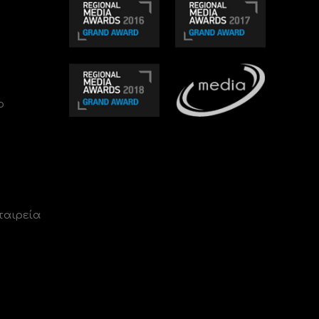
ο
ταιρεία