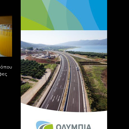
τόπου
φες