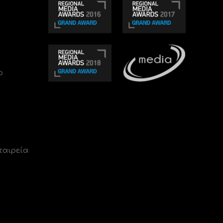
ο
ταιρεία