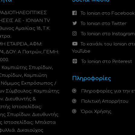
 ΡΑΔΙΟΤΗΛΕΟΠΤΙΚΕΣ
Το Ionian στο Facebook
ΗΣΕΙΣ ΑΕ - IONIAN TV
Το Ionian στο Twitter
ωνος Αμαλίας 18, Τ.Κ.
Το Ionian στο Instagram
άτρα.
 ΕΤΑΙΡΕΙΑ, ΑΦΜ:
Το κανάλι του Ionian στ
YouTube
74, ΔΟΥ: A Πατρών, ΓΕΜΗ:
000.
Το Ionian στο Pinterest
: Καμπιώτης Σπυρίδων,
Σπυρίδων, Καμπιώτη
Πληροφορίες
. Νόμιμος Εκπρόσωπος /
ων Σύμβουλος: Καμπιώτης
Πληροφορίες για την ε
ν. Διευθυντής &
Πολιτική Απορρήτου
στής Ιστοσελίδας:
Όροι Χρήσης
ης Σπυρίδων. Διευθυντής
ς Ιστοσελίδας: Μπάστα
φυλλιά. Δικαιούχος