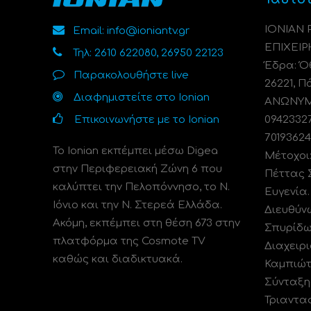
ΙΟΝΙΑΝ
Email: info@ioniantv.gr
ΕΠΙΧΕΙΡ
Τηλ: 2610 622080, 26950 22123
Έδρα: Όθ
Παρακολουθήστε live
26221, Π
Διαφημιστείτε στο Ionian
ΑΝΩΝΥΜΗ
Επικοινωνήστε με το Ionian
0942332
70193624
Το Ionian εκπέμπει μέσω Digea
Μέτοχοι
στην Περιφερειακή Ζώνη 6 που
Πέττας 
καλύπτει την Πελοπόννησο, το N.
Ευγενία
Ιόνιο και την Ν. Στερεά Ελλάδα.
Διευθύν
Ακόμη, εκπέμπει στη θέση 673 στην
Σπυρίδω
πλατφόρμα της Cosmote TV
Διαχειρι
καθώς και διαδικτυακά.
Καμπιώτ
Σύνταξη
Τριαντα