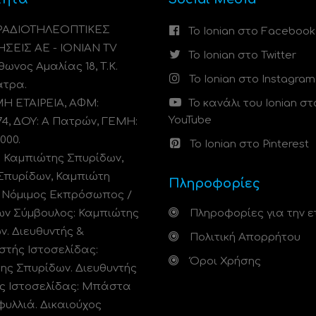
 ΡΑΔΙΟΤΗΛΕΟΠΤΙΚΕΣ
Το Ionian στο Facebook
ΗΣΕΙΣ ΑΕ - IONIAN TV
Το Ionian στο Twitter
ωνος Αμαλίας 18, Τ.Κ.
Το Ionian στο Instagram
άτρα.
 ΕΤΑΙΡΕΙΑ, ΑΦΜ:
Το κανάλι του Ionian στ
YouTube
74, ΔΟΥ: A Πατρών, ΓΕΜΗ:
000.
Το Ionian στο Pinterest
: Καμπιώτης Σπυρίδων,
Σπυρίδων, Καμπιώτη
Πληροφορίες
. Νόμιμος Εκπρόσωπος /
ων Σύμβουλος: Καμπιώτης
Πληροφορίες για την ε
ν. Διευθυντής &
Πολιτική Απορρήτου
στής Ιστοσελίδας:
Όροι Χρήσης
ης Σπυρίδων. Διευθυντής
ς Ιστοσελίδας: Μπάστα
φυλλιά. Δικαιούχος