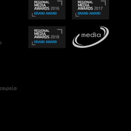
ο
ταιρεία