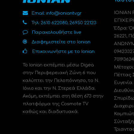
ΙΟΝΙΑΝ
Email: info@ioniantv.gr
ΕΠΙΧΕΙΡ
Τηλ: 2610 622080, 26950 22123
Έδρα: Όθ
Παρακολουθήστε live
26221, Π
Διαφημιστείτε στο Ionian
ΑΝΩΝΥΜΗ
Επικοινωνήστε με το Ionian
0942332
70193624
Το Ionian εκπέμπει μέσω Digea
Μέτοχοι
στην Περιφερειακή Ζώνη 6 που
Πέττας 
καλύπτει την Πελοπόννησο, το N.
Ευγενία
Ιόνιο και την Ν. Στερεά Ελλάδα.
Διευθύν
Ακόμη, εκπέμπει στη θέση 673 στην
Σπυρίδω
πλατφόρμα της Cosmote TV
Διαχειρι
καθώς και διαδικτυακά.
Καμπιώτ
Σύνταξη
Τριαντα