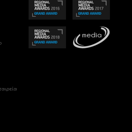
ο
ταιρεία