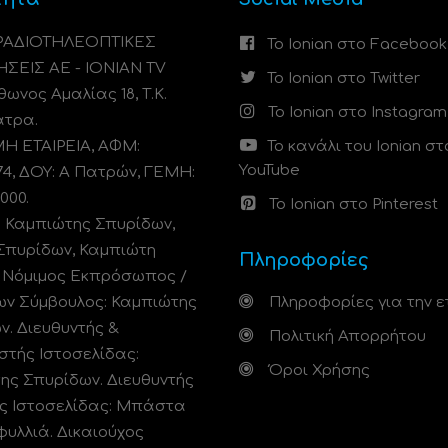
 ΡΑΔΙΟΤΗΛΕΟΠΤΙΚΕΣ
Το Ionian στο Facebook
ΗΣΕΙΣ ΑΕ - IONIAN TV
Το Ionian στο Twitter
ωνος Αμαλίας 18, Τ.Κ.
Το Ionian στο Instagram
άτρα.
 ΕΤΑΙΡΕΙΑ, ΑΦΜ:
Το κανάλι του Ionian στ
YouTube
74, ΔΟΥ: A Πατρών, ΓΕΜΗ:
000.
Το Ionian στο Pinterest
: Καμπιώτης Σπυρίδων,
Σπυρίδων, Καμπιώτη
Πληροφορίες
. Νόμιμος Εκπρόσωπος /
ων Σύμβουλος: Καμπιώτης
Πληροφορίες για την ε
ν. Διευθυντής &
Πολιτική Απορρήτου
στής Ιστοσελίδας:
Όροι Χρήσης
ης Σπυρίδων. Διευθυντής
ς Ιστοσελίδας: Μπάστα
φυλλιά. Δικαιούχος