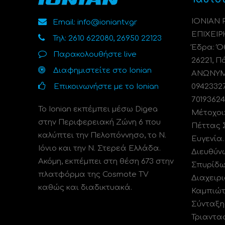
ΙΟΝΙΑΝ
Email: info@ioniantv.gr
ΕΠΙΧΕΙΡ
Τηλ: 2610 622080, 26950 22123
Έδρα: Όθ
Παρακολουθήστε live
26221, Π
Διαφημιστείτε στο Ionian
ΑΝΩΝΥΜΗ
Επικοινωνήστε με το Ionian
0942332
70193624
Το Ionian εκπέμπει μέσω Digea
Μέτοχοι
στην Περιφερειακή Ζώνη 6 που
Πέττας 
καλύπτει την Πελοπόννησο, το N.
Ευγενία
Ιόνιο και την Ν. Στερεά Ελλάδα.
Διευθύν
Ακόμη, εκπέμπει στη θέση 673 στην
Σπυρίδω
πλατφόρμα της Cosmote TV
Διαχειρι
καθώς και διαδικτυακά.
Καμπιώτ
Σύνταξη
Τριαντα