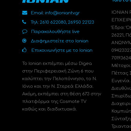
ΙΟΝΙΑΝ
Email: info@ioniantv.gr
ΕΠΙΧΕΙΡ
Τηλ: 2610 622080, 26950 22123
Έδρα: Όθ
Παρακολουθήστε live
26221, Π
Διαφημιστείτε στο Ionian
ΑΝΩΝΥΜΗ
Επικοινωνήστε με το Ionian
0942332
70193624
Το Ionian εκπέμπει μέσω Digea
Μέτοχοι
στην Περιφερειακή Ζώνη 6 που
Πέττας 
καλύπτει την Πελοπόννησο, το N.
Ευγενία
Ιόνιο και την Ν. Στερεά Ελλάδα.
Διευθύν
Ακόμη, εκπέμπει στη θέση 673 στην
Σπυρίδω
πλατφόρμα της Cosmote TV
Διαχειρι
καθώς και διαδικτυακά.
Καμπιώτ
Σύνταξη
Τριαντα