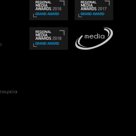
ο
ταιρεία