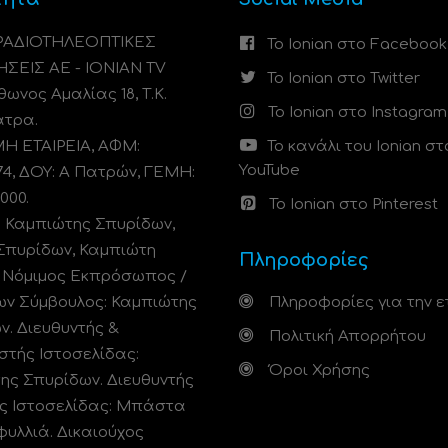
 ΡΑΔΙΟΤΗΛΕΟΠΤΙΚΕΣ
Το Ionian στο Facebook
ΗΣΕΙΣ ΑΕ - IONIAN TV
Το Ionian στο Twitter
ωνος Αμαλίας 18, Τ.Κ.
Το Ionian στο Instagram
άτρα.
 ΕΤΑΙΡΕΙΑ, ΑΦΜ:
Το κανάλι του Ionian στ
YouTube
74, ΔΟΥ: A Πατρών, ΓΕΜΗ:
000.
Το Ionian στο Pinterest
: Καμπιώτης Σπυρίδων,
Σπυρίδων, Καμπιώτη
Πληροφορίες
. Νόμιμος Εκπρόσωπος /
ων Σύμβουλος: Καμπιώτης
Πληροφορίες για την ε
ν. Διευθυντής &
Πολιτική Απορρήτου
στής Ιστοσελίδας:
Όροι Χρήσης
ης Σπυρίδων. Διευθυντής
ς Ιστοσελίδας: Μπάστα
φυλλιά. Δικαιούχος