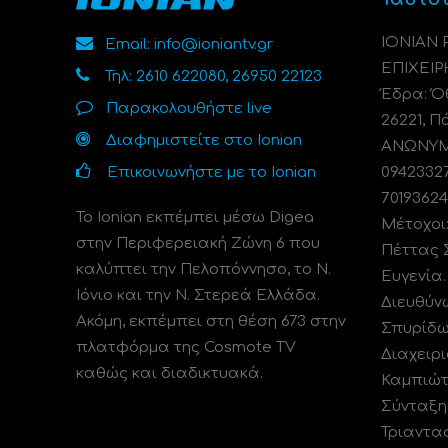
ΙΟΝΙΑΝ
Email: info@ioniantv.gr
ΕΠΙΧΕΙΡ
Τηλ: 2610 622080, 26950 22123
Έδρα: Όθ
Παρακολουθήστε live
26221, Π
Διαφημιστείτε στο Ionian
ΑΝΩΝΥΜΗ
Επικοινωνήστε με το Ionian
0942332
70193624
Το Ionian εκπέμπει μέσω Digea
Μέτοχοι
στην Περιφερειακή Ζώνη 6 που
Πέττας 
καλύπτει την Πελοπόννησο, το N.
Ευγενία
Ιόνιο και την Ν. Στερεά Ελλάδα.
Διευθύν
Ακόμη, εκπέμπει στη θέση 673 στην
Σπυρίδω
πλατφόρμα της Cosmote TV
Διαχειρι
καθώς και διαδικτυακά.
Καμπιώτ
Σύνταξη
Τριαντα