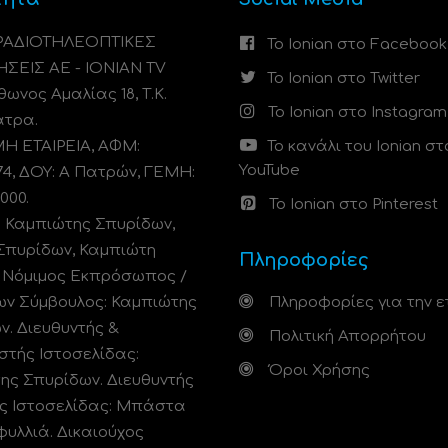
 ΡΑΔΙΟΤΗΛΕΟΠΤΙΚΕΣ
Το Ionian στο Facebook
ΗΣΕΙΣ ΑΕ - IONIAN TV
Το Ionian στο Twitter
ωνος Αμαλίας 18, Τ.Κ.
Το Ionian στο Instagram
άτρα.
 ΕΤΑΙΡΕΙΑ, ΑΦΜ:
Το κανάλι του Ionian στ
YouTube
74, ΔΟΥ: A Πατρών, ΓΕΜΗ:
000.
Το Ionian στο Pinterest
: Καμπιώτης Σπυρίδων,
Σπυρίδων, Καμπιώτη
Πληροφορίες
. Νόμιμος Εκπρόσωπος /
ων Σύμβουλος: Καμπιώτης
Πληροφορίες για την ε
ν. Διευθυντής &
Πολιτική Απορρήτου
στής Ιστοσελίδας:
Όροι Χρήσης
ης Σπυρίδων. Διευθυντής
ς Ιστοσελίδας: Μπάστα
φυλλιά. Δικαιούχος