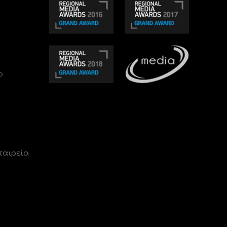
ο
ταιρεία