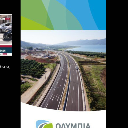
θειες