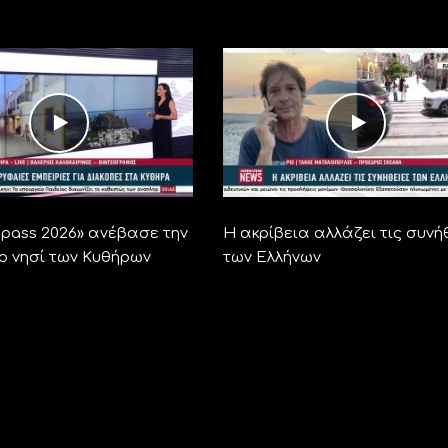
ra pass 2026» ανέβασε την
Η ακρίβεια αλλάζει τις συνή
το νησί των Κυθήρων
των Ελλήνων