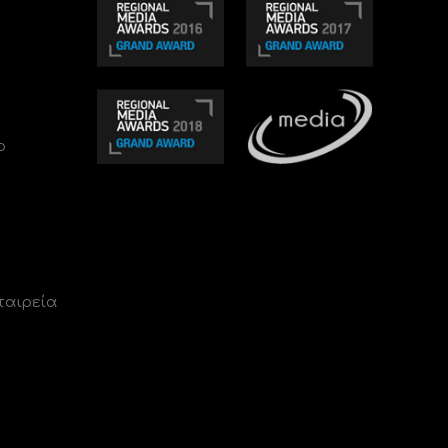
ο
ταιρεία