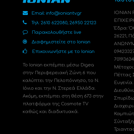
ΙΟΝΙΑΝ
Email: info@ioniantv.gr
ΕΠΙΧΕΙΡ
Τηλ: 2610 622080, 26950 22123
Έδρα: Όθ
Παρακολουθήστε live
26221, Π
Διαφημιστείτε στο Ionian
ΑΝΩΝΥΜΗ
Επικοινωνήστε με το Ionian
0942332
70193624
Το Ionian εκπέμπει μέσω Digea
Μέτοχοι
στην Περιφερειακή Ζώνη 6 που
Πέττας 
καλύπτει την Πελοπόννησο, το N.
Ευγενία
Ιόνιο και την Ν. Στερεά Ελλάδα.
Διευθύν
Ακόμη, εκπέμπει στη θέση 673 στην
Σπυρίδω
πλατφόρμα της Cosmote TV
Διαχειρι
καθώς και διαδικτυακά.
Καμπιώτ
Σύνταξη
Τριαντα