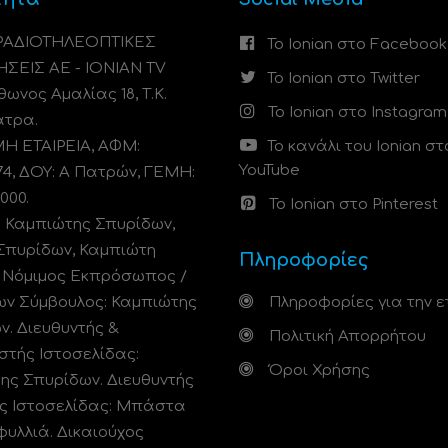
 ΡΑΔΙΟΤΗΛΕΟΠΤΙΚΕΣ
Το Ionian στο Facebook
ΗΣΕΙΣ ΑΕ - IONIAN TV
Το Ionian στο Twitter
ωνος Αμαλίας 18, Τ.Κ.
Το Ionian στο Instagram
άτρα.
 ΕΤΑΙΡΕΙΑ, ΑΦΜ:
Το κανάλι του Ionian στ
YouTube
74, ΔΟΥ: A Πατρών, ΓΕΜΗ:
000.
Το Ionian στο Pinterest
: Καμπιώτης Σπυρίδων,
Σπυρίδων, Καμπιώτη
Πληροφορίες
. Νόμιμος Εκπρόσωπος /
ων Σύμβουλος: Καμπιώτης
Πληροφορίες για την ε
ν. Διευθυντής &
Πολιτική Απορρήτου
στής Ιστοσελίδας:
Όροι Χρήσης
ης Σπυρίδων. Διευθυντής
ς Ιστοσελίδας: Μπάστα
φυλλιά. Δικαιούχος