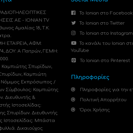
 ΡΑΔΙΟΤΗΛΕΟΠΤΙΚΕΣ
Το Ionian στο Facebook
ΗΣΕΙΣ ΑΕ - IONIAN TV
Το Ionian στο Twitter
ωνος Αμαλίας 18, Τ.Κ.
Το Ionian στο Instagram
άτρα.
 ΕΤΑΙΡΕΙΑ, ΑΦΜ:
Το κανάλι του Ionian στ
YouTube
74, ΔΟΥ: A Πατρών, ΓΕΜΗ:
000.
Το Ionian στο Pinterest
: Καμπιώτης Σπυρίδων,
Σπυρίδων, Καμπιώτη
Πληροφορίες
. Νόμιμος Εκπρόσωπος /
ων Σύμβουλος: Καμπιώτης
Πληροφορίες για την ε
ν. Διευθυντής &
Πολιτική Απορρήτου
στής Ιστοσελίδας:
Όροι Χρήσης
ης Σπυρίδων. Διευθυντής
ς Ιστοσελίδας: Μπάστα
φυλλιά. Δικαιούχος