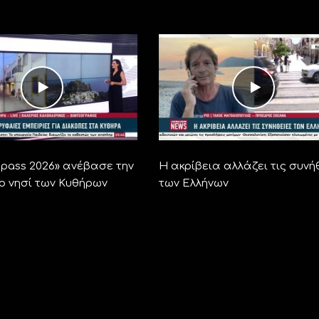
ra pass 2026» ανέβασε την
Η ακρίβεια αλλάζει τις συνή
το νησί των Κυθήρων
των Ελλήνων