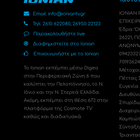
ΙΟΝΙΑΝ
Email: info@ioniantv.gr
ΕΠΙΧΕΙΡ
Τηλ: 2610 622080, 26950 22123
Έδρα: Όθ
Παρακολουθήστε live
26221, Π
Διαφημιστείτε στο Ionian
ΑΝΩΝΥΜΗ
Επικοινωνήστε με το Ionian
0942332
70193624
Το Ionian εκπέμπει μέσω Digea
Μέτοχοι
στην Περιφερειακή Ζώνη 6 που
Πέττας 
καλύπτει την Πελοπόννησο, το N.
Ευγενία
Ιόνιο και την Ν. Στερεά Ελλάδα.
Διευθύν
Ακόμη, εκπέμπει στη θέση 673 στην
Σπυρίδω
πλατφόρμα της Cosmote TV
Διαχειρι
καθώς και διαδικτυακά.
Καμπιώτ
Σύνταξη
Τριαντα