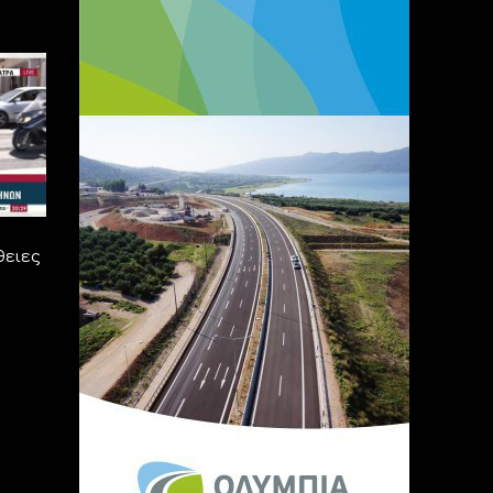
θειες