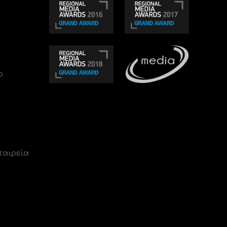
ο
ταιρεία