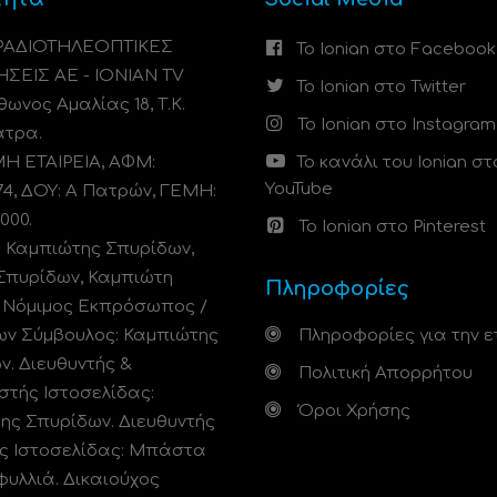
 ΡΑΔΙΟΤΗΛΕΟΠΤΙΚΕΣ
Το Ionian στο Facebook
ΗΣΕΙΣ ΑΕ - IONIAN TV
Το Ionian στο Twitter
ωνος Αμαλίας 18, Τ.Κ.
Το Ionian στο Instagram
άτρα.
 ΕΤΑΙΡΕΙΑ, ΑΦΜ:
Το κανάλι του Ionian στ
YouTube
74, ΔΟΥ: A Πατρών, ΓΕΜΗ:
000.
Το Ionian στο Pinterest
: Καμπιώτης Σπυρίδων,
Σπυρίδων, Καμπιώτη
Πληροφορίες
. Νόμιμος Εκπρόσωπος /
ων Σύμβουλος: Καμπιώτης
Πληροφορίες για την ε
ν. Διευθυντής &
Πολιτική Απορρήτου
στής Ιστοσελίδας:
Όροι Χρήσης
ης Σπυρίδων. Διευθυντής
ς Ιστοσελίδας: Μπάστα
φυλλιά. Δικαιούχος