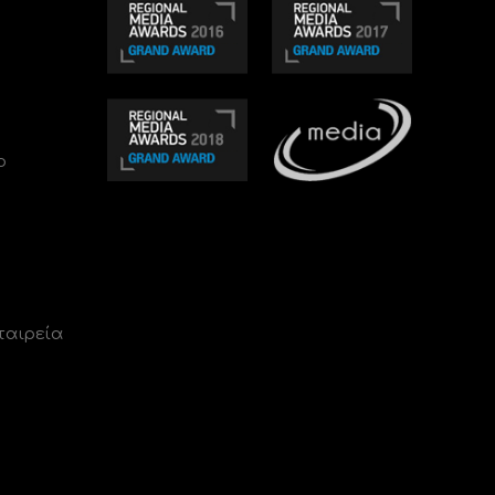
ο
ταιρεία