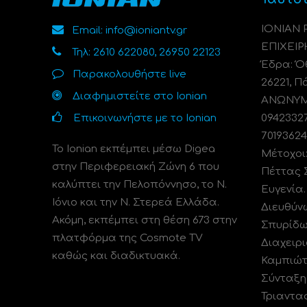
ΙΟΝΙΑΝ
Email: info@ioniantv.gr
ΕΠΙΧΕΙΡ
Τηλ: 2610 622080, 26950 22123
Έδρα: Όθ
Παρακολουθήστε live
26221, Π
Διαφημιστείτε στο Ionian
ΑΝΩΝΥΜΗ
Επικοινωνήστε με το Ionian
0942332
70193624
Το Ionian εκπέμπει μέσω Digea
Μέτοχοι
στην Περιφερειακή Ζώνη 6 που
Πέττας 
καλύπτει την Πελοπόννησο, το N.
Ευγενία
Ιόνιο και την Ν. Στερεά Ελλάδα.
Διευθύν
Ακόμη, εκπέμπει στη θέση 673 στην
Σπυρίδω
πλατφόρμα της Cosmote TV
Διαχειρι
καθώς και διαδικτυακά.
Καμπιώτ
Σύνταξη
Τριαντα