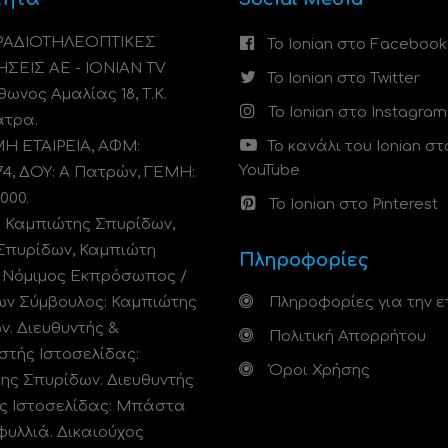
 ΡΑΔΙΟΤΗΛΕΟΠΤΙΚΕΣ
Το Ionian στο Facebook
ΗΣΕΙΣ ΑΕ - IONIAN TV
Το Ionian στο Twitter
ωνος Αμαλίας 18, Τ.Κ.
Το Ionian στο Instagram
άτρα.
 ΕΤΑΙΡΕΙΑ, ΑΦΜ:
Το κανάλι του Ionian στ
YouTube
74, ΔΟΥ: A Πατρών, ΓΕΜΗ:
000.
Το Ionian στο Pinterest
: Καμπιώτης Σπυρίδων,
Σπυρίδων, Καμπιώτη
Πληροφορίες
. Νόμιμος Εκπρόσωπος /
ων Σύμβουλος: Καμπιώτης
Πληροφορίες για την ε
ν. Διευθυντής &
Πολιτική Απορρήτου
στής Ιστοσελίδας:
Όροι Χρήσης
ης Σπυρίδων. Διευθυντής
ς Ιστοσελίδας: Μπάστα
φυλλιά. Δικαιούχος