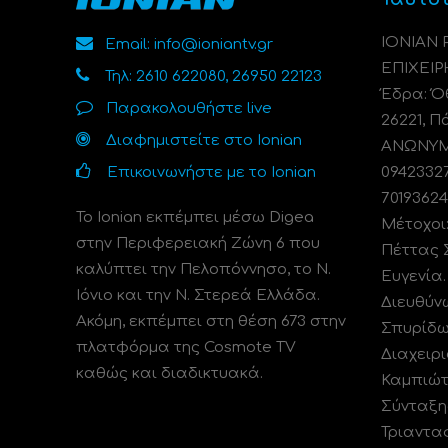
ΙΟΝΙΑΝ
Email: info@ioniantv.gr
ΕΠΙΧΕΙΡ
Τηλ: 2610 622080, 26950 22123
Έδρα: Όθ
Παρακολουθήστε live
26221, Π
Διαφημιστείτε στο Ionian
ΑΝΩΝΥΜΗ
Επικοινωνήστε με το Ionian
0942332
70193624
Το Ionian εκπέμπει μέσω Digea
Μέτοχοι
στην Περιφερειακή Ζώνη 6 που
Πέττας 
καλύπτει την Πελοπόννησο, το N.
Ευγενία
Ιόνιο και την Ν. Στερεά Ελλάδα.
Διευθύν
Ακόμη, εκπέμπει στη θέση 673 στην
Σπυρίδω
πλατφόρμα της Cosmote TV
Διαχειρι
καθώς και διαδικτυακά.
Καμπιώτ
Σύνταξη
Τριαντα