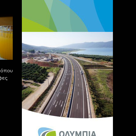
τόπου
φες