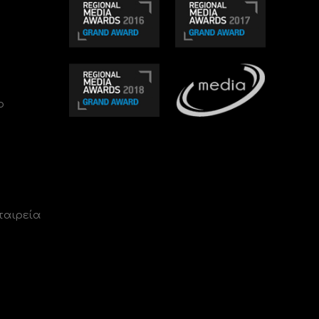
ο
ταιρεία