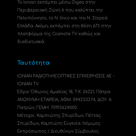
Το Ionian εκπέμπει μέσω Digea στην
Περιφερειακή Ζώνη 6 που καλύπτει την
Πελοπόννησο, το N. Ιόνιο και την Ν. Στερεά
Ελλάδα. Ακόμη, εκπέμπει στη θέση 673 στην
πλατφόρμα της Cosmote TV καθώς και
διαδικτυακά.
Ταυτότητα
ΙΟΝΙΑΝ ΡΑΔΙΟΤΗΛΕΟΠΤΙΚΕΣ ΕΠΙΧΕΙΡΗΣΕΙΣ ΑΕ -
IONIAN TV
Έδρα: Όθωνος Αμαλίας 18, Τ.Κ. 26221, Πάτρα.
ΑΝΩΝΥΜΗ ΕΤΑΙΡΕΙΑ, ΑΦΜ: 094233274, ΔΟΥ: A
Πατρών, ΓΕΜΗ: 70193624000.
Μέτοχοι: Καμπιώτης Σπυρίδων, Πέττας
Σπυρίδων, Καμπιώτη Ευγενία. Νόμιμος
Εκπρόσωπος / Διευθύνων Σύμβουλος: