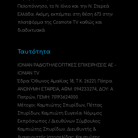
Πελοπόννησο, το N. Ιόνιο και την Ν. Στερεά
Ελλάδα. Ακόμη, εκπέμπει στη θέση 673 στην
πλατφόρμα της Cosmote TV καθώς και
διαδικτυακά.
Ταυτότητα
ΙΟΝΙΑΝ ΡΑΔΙΟΤΗΛΕΟΠΤΙΚΕΣ ΕΠΙΧΕΙΡΗΣΕΙΣ ΑΕ -
IONIAN TV
Έδρα: Όθωνος Αμαλίας 18, Τ.Κ. 26221, Πάτρα.
ΑΝΩΝΥΜΗ ΕΤΑΙΡΕΙΑ, ΑΦΜ: 094233274, ΔΟΥ: A
Πατρών, ΓΕΜΗ: 70193624000.
Μέτοχοι: Καμπιώτης Σπυρίδων, Πέττας
Σπυρίδων, Καμπιώτη Ευγενία. Νόμιμος
Εκπρόσωπος / Διευθύνων Σύμβουλος:
Καμπιώτης Σπυρίδων. Διευθυντής &
Διαχειριστής Ιστοσελίδας: Καμπιώτης