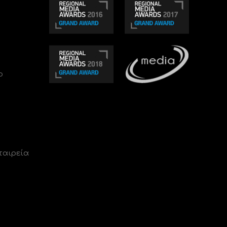
ο
ταιρεία