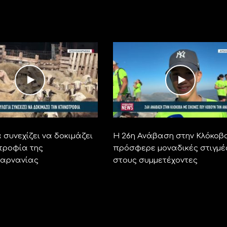
 συνεχίζει να δοκιμάζει
Η 26η Ανάβαση στην Κλόκοβ
οτροφία της
πρόσφερε μοναδικές στιγμέ
καρνανίας
στους συμμετέχοντες