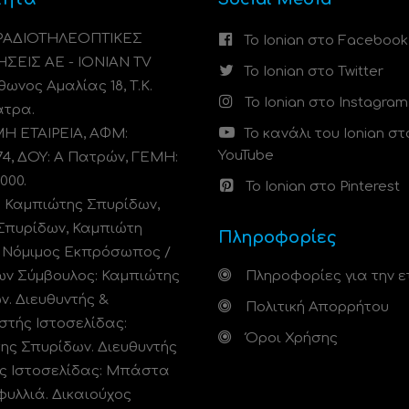
 ΡΑΔΙΟΤΗΛΕΟΠΤΙΚΕΣ
Το Ionian στο Facebook
ΗΣΕΙΣ ΑΕ - IONIAN TV
Το Ionian στο Twitter
ωνος Αμαλίας 18, Τ.Κ.
Το Ionian στο Instagram
άτρα.
 ΕΤΑΙΡΕΙΑ, ΑΦΜ:
Το κανάλι του Ionian στ
YouTube
74, ΔΟΥ: A Πατρών, ΓΕΜΗ:
000.
Το Ionian στο Pinterest
: Καμπιώτης Σπυρίδων,
Σπυρίδων, Καμπιώτη
Πληροφορίες
. Νόμιμος Εκπρόσωπος /
ων Σύμβουλος: Καμπιώτης
Πληροφορίες για την ε
ν. Διευθυντής &
Πολιτική Απορρήτου
στής Ιστοσελίδας:
Όροι Χρήσης
ης Σπυρίδων. Διευθυντής
ς Ιστοσελίδας: Μπάστα
φυλλιά. Δικαιούχος