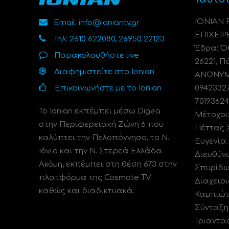
ΙΟΝΙΑΝ
Email: info@ioniantv.gr
ΕΠΙΧΕΙΡ
Τηλ: 2610 622080, 26950 22123
Έδρα: Όθ
Παρακολουθήστε live
26221, Π
Διαφημιστείτε στο Ionian
ΑΝΩΝΥΜΗ
Επικοινωνήστε με το Ionian
0942332
70193624
Το Ionian εκπέμπει μέσω Digea
Μέτοχοι
στην Περιφερειακή Ζώνη 6 που
Πέττας 
καλύπτει την Πελοπόννησο, το N.
Ευγενία
Ιόνιο και την Ν. Στερεά Ελλάδα.
Διευθύν
Ακόμη, εκπέμπει στη θέση 673 στην
Σπυρίδω
πλατφόρμα της Cosmote TV
Διαχειρι
καθώς και διαδικτυακά.
Καμπιώτ
Σύνταξη
Τριαντα