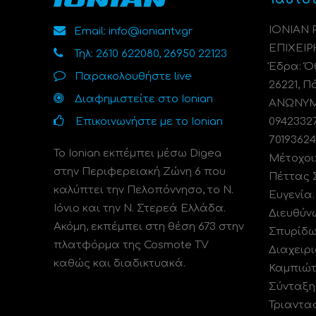
ΙΟΝΙΑΝ
Email: info@ioniantv.gr
ΕΠΙΧΕΙΡ
Τηλ: 2610 622080, 26950 22123
Έδρα: Όθ
Παρακολουθήστε live
26221, Π
Διαφημιστείτε στο Ionian
ΑΝΩΝΥΜΗ
Επικοινωνήστε με το Ionian
0942332
70193624
Το Ionian εκπέμπει μέσω Digea
Μέτοχοι
στην Περιφερειακή Ζώνη 6 που
Πέττας 
καλύπτει την Πελοπόννησο, το N.
Ευγενία
Ιόνιο και την Ν. Στερεά Ελλάδα.
Διευθύν
Ακόμη, εκπέμπει στη θέση 673 στην
Σπυρίδω
πλατφόρμα της Cosmote TV
Διαχειρι
καθώς και διαδικτυακά.
Καμπιώτ
Σύνταξη
Τριαντα