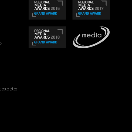
ο
ταιρεία