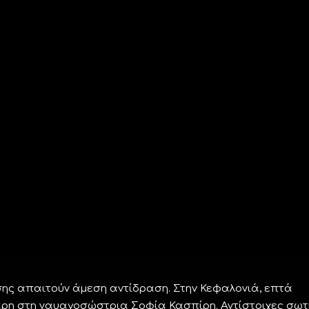
ίσης απαιτούν άμεση αντίδραση. Στην Κεφαλονιά, επτά
ρη στη ναυαγοσώστρια Σοφία Κασπίρη. Αντίστοιχες σωτ