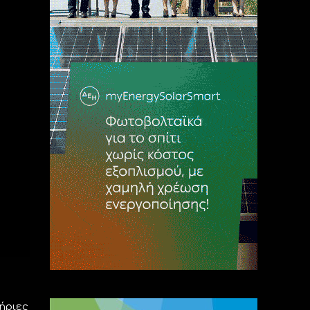
ήριες