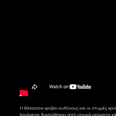
Η θάλασσα κρύβει κινδύνους και οι στιγμές κρ
λουόμενοι διασώθηκαν από ισχυρά ρεύματα χά