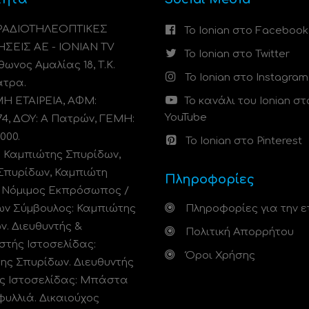
 ΡΑΔΙΟΤΗΛΕΟΠΤΙΚΕΣ
Το Ionian στο Facebook
ΗΣΕΙΣ ΑΕ - IONIAN TV
Το Ionian στο Twitter
ωνος Αμαλίας 18, Τ.Κ.
Το Ionian στο Instagram
άτρα.
 ΕΤΑΙΡΕΙΑ, ΑΦΜ:
Το κανάλι του Ionian στ
YouTube
74, ΔΟΥ: A Πατρών, ΓΕΜΗ:
000.
Το Ionian στο Pinterest
: Καμπιώτης Σπυρίδων,
Σπυρίδων, Καμπιώτη
Πληροφορίες
. Νόμιμος Εκπρόσωπος /
ων Σύμβουλος: Καμπιώτης
Πληροφορίες για την ε
ν. Διευθυντής &
Πολιτική Απορρήτου
στής Ιστοσελίδας:
Όροι Χρήσης
ης Σπυρίδων. Διευθυντής
ς Ιστοσελίδας: Μπάστα
φυλλιά. Δικαιούχος