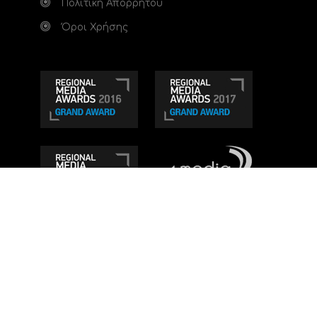
Πολιτική Απορρήτου
Όροι Χρήσης
Τηλεοπτικό κανάλι Ionian TV - Η Τηλεόραση της
Δυτικής Ελλάδας
. Ενημέρωση, Άποψη, Ψυχαγωγία.
Κατασκευή ιστοσελίδας: Set 2 Web