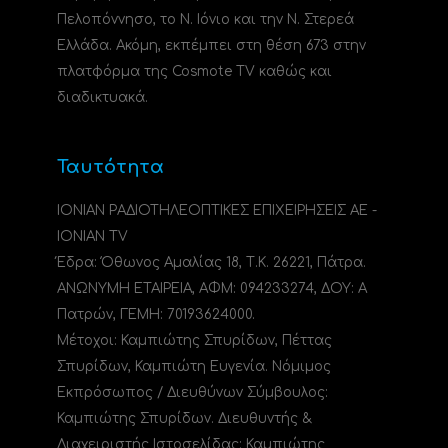
Πελοπόννησο, το N. Ιόνιο και την Ν. Στερεά
Ελλάδα. Ακόμη, εκπέμπει στη θέση 673 στην
πλατφόρμα της Cosmote TV καθώς και
διαδικτυακά.
Ταυτότητα
ΙΟΝΙΑΝ ΡΑΔΙΟΤΗΛΕΟΠΤΙΚΕΣ ΕΠΙΧΕΙΡΗΣΕΙΣ ΑΕ -
IONIAN TV
Έδρα: Όθωνος Αμαλίας 18, Τ.Κ. 26221, Πάτρα.
ΑΝΩΝΥΜΗ ΕΤΑΙΡΕΙΑ, ΑΦΜ: 094233274, ΔΟΥ: A
Πατρών, ΓΕΜΗ: 70193624000.
Μέτοχοι: Καμπιώτης Σπυρίδων, Πέττας
Σπυρίδων, Καμπιώτη Ευγενία. Νόμιμος
Εκπρόσωπος / Διευθύνων Σύμβουλος:
Καμπιώτης Σπυρίδων. Διευθυντής &
Διαχειριστής Ιστοσελίδας: Καμπιώτης