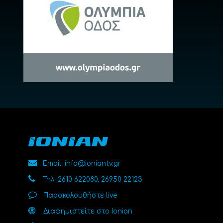
Email: info@ioniantv.gr
Τηλ: 2610 622080, 26950 22123
Παρακολουθήστε live
Διαφημιστείτε στο Ionian