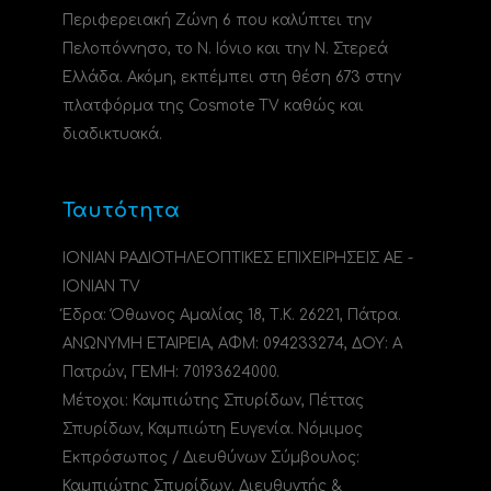
Περιφερειακή Ζώνη 6 που καλύπτει την
Πελοπόννησο, το N. Ιόνιο και την Ν. Στερεά
Ελλάδα. Ακόμη, εκπέμπει στη θέση 673 στην
πλατφόρμα της Cosmote TV καθώς και
διαδικτυακά.
Ταυτότητα
ΙΟΝΙΑΝ ΡΑΔΙΟΤΗΛΕΟΠΤΙΚΕΣ ΕΠΙΧΕΙΡΗΣΕΙΣ ΑΕ -
IONIAN TV
Έδρα: Όθωνος Αμαλίας 18, Τ.Κ. 26221, Πάτρα.
ΑΝΩΝΥΜΗ ΕΤΑΙΡΕΙΑ, ΑΦΜ: 094233274, ΔΟΥ: A
Πατρών, ΓΕΜΗ: 70193624000.
Μέτοχοι: Καμπιώτης Σπυρίδων, Πέττας
Σπυρίδων, Καμπιώτη Ευγενία. Νόμιμος
Εκπρόσωπος / Διευθύνων Σύμβουλος:
Καμπιώτης Σπυρίδων. Διευθυντής &