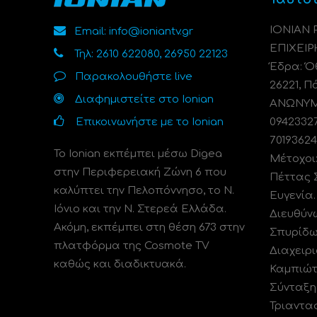
ΙΟΝΙΑΝ
Email: info@ioniantv.gr
ΕΠΙΧΕΙΡ
Τηλ: 2610 622080, 26950 22123
Έδρα: Όθ
Παρακολουθήστε live
26221, Π
Διαφημιστείτε στο Ionian
ΑΝΩΝΥΜΗ
Επικοινωνήστε με το Ionian
0942332
70193624
Το Ionian εκπέμπει μέσω Digea
Μέτοχοι
στην Περιφερειακή Ζώνη 6 που
Πέττας 
καλύπτει την Πελοπόννησο, το N.
Ευγενία
Ιόνιο και την Ν. Στερεά Ελλάδα.
Διευθύν
Ακόμη, εκπέμπει στη θέση 673 στην
Σπυρίδω
πλατφόρμα της Cosmote TV
Διαχειρι
καθώς και διαδικτυακά.
Καμπιώτ
Σύνταξη
Τριαντα