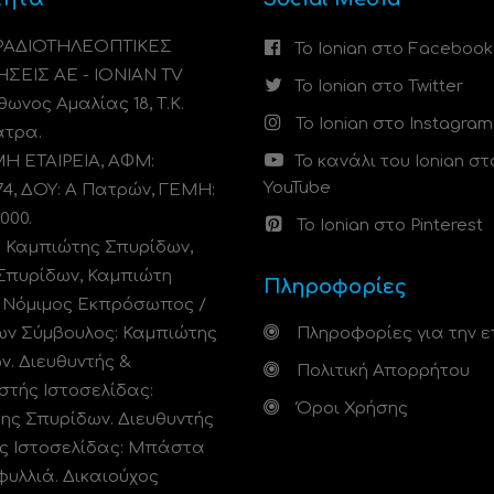
 ΡΑΔΙΟΤΗΛΕΟΠΤΙΚΕΣ
Το Ionian στο Facebook
ΗΣΕΙΣ ΑΕ - IONIAN TV
Το Ionian στο Twitter
ωνος Αμαλίας 18, Τ.Κ.
Το Ionian στο Instagram
άτρα.
 ΕΤΑΙΡΕΙΑ, ΑΦΜ:
Το κανάλι του Ionian στ
YouTube
74, ΔΟΥ: A Πατρών, ΓΕΜΗ:
000.
Το Ionian στο Pinterest
: Καμπιώτης Σπυρίδων,
Σπυρίδων, Καμπιώτη
Πληροφορίες
. Νόμιμος Εκπρόσωπος /
ων Σύμβουλος: Καμπιώτης
Πληροφορίες για την ε
ν. Διευθυντής &
Πολιτική Απορρήτου
στής Ιστοσελίδας:
Όροι Χρήσης
ης Σπυρίδων. Διευθυντής
ς Ιστοσελίδας: Μπάστα
φυλλιά. Δικαιούχος