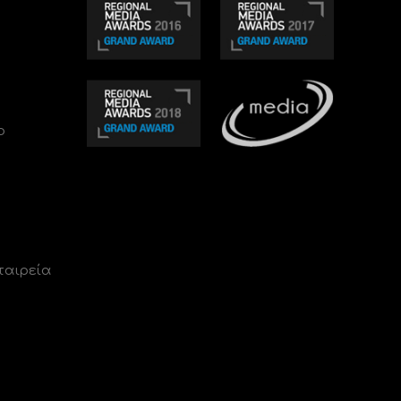
ο
ταιρεία