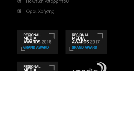
Πολιτική Απορρήτου
Όροι Χρήσης
Τηλεοπτικό κανάλι Ionian TV - Η Τηλεόραση της
Δυτικής Ελλάδας
. Ενημέρωση, Άποψη, Ψυχαγωγία.
Κατασκευή ιστοσελίδας: Set 2 Web