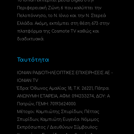
Το Ionian εκπέμπει μέσω Digea στην
Περιφερειακή Ζώνη 6 που καλύπτει την
Πελοπόννησο, το N. Ιόνιο και την Ν. Στερεά
Ελλάδα. Ακόμη, εκπέμπει στη θέση 673 στην
πλατφόρμα της Cosmote TV καθώς και
διαδικτυακά.
Ταυτότητα
ΙΟΝΙΑΝ ΡΑΔΙΟΤΗΛΕΟΠΤΙΚΕΣ ΕΠΙΧΕΙΡΗΣΕΙΣ ΑΕ -
IONIAN TV
Έδρα: Όθωνος Αμαλίας 18, Τ.Κ. 26221, Πάτρα.
ΑΝΩΝΥΜΗ ΕΤΑΙΡΕΙΑ, ΑΦΜ: 094233274, ΔΟΥ: A
Πατρών, ΓΕΜΗ: 70193624000.
Μέτοχοι: Καμπιώτης Σπυρίδων, Πέττας
Σπυρίδων, Καμπιώτη Ευγενία. Νόμιμος
Εκπρόσωπος / Διευθύνων Σύμβουλος: