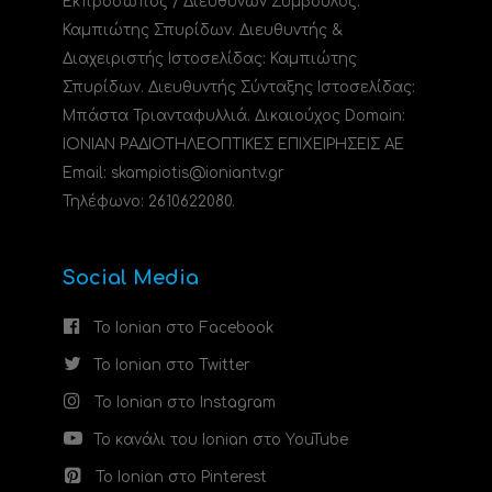
Εκπρόσωπος / Διευθύνων Σύμβουλος:
Καμπιώτης Σπυρίδων. Διευθυντής &
Διαχειριστής Ιστοσελίδας: Καμπιώτης
Σπυρίδων. Διευθυντής Σύνταξης Ιστοσελίδας:
Μπάστα Τριανταφυλλιά. Δικαιούχος Domain:
ΙΟΝΙΑΝ ΡΑΔΙΟΤΗΛΕΟΠΤΙΚΕΣ ΕΠΙΧΕΙΡΗΣΕΙΣ ΑΕ
Email: skampiotis@ioniantv.gr
Τηλέφωνο: 2610622080.
Social Media
Το Ionian στο Facebook
Το Ionian στο Twitter
Το Ionian στο Instagram
Το κανάλι του Ionian στο YouTube
Το Ionian στο Pinterest