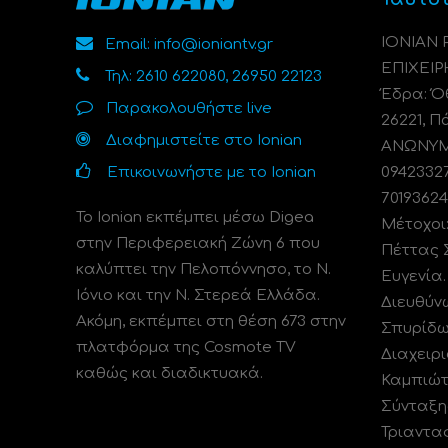
ΙΟΝΙΑΝ
Email: info@ioniantv.gr
ΕΠΙΧΕΙΡ
Τηλ: 2610 622080, 26950 22123
Έδρα: Όθ
Παρακολουθήστε live
26221, Π
Διαφημιστείτε στο Ionian
ΑΝΩΝΥΜΗ
Επικοινωνήστε με το Ionian
0942332
70193624
Το Ionian εκπέμπει μέσω Digea
Μέτοχοι
στην Περιφερειακή Ζώνη 6 που
Πέττας 
καλύπτει την Πελοπόννησο, το N.
Ευγενία
Ιόνιο και την Ν. Στερεά Ελλάδα.
Διευθύν
Ακόμη, εκπέμπει στη θέση 673 στην
Σπυρίδω
πλατφόρμα της Cosmote TV
Διαχειρι
καθώς και διαδικτυακά.
Καμπιώτ
Σύνταξη
Τριαντα