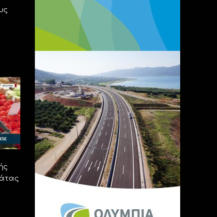
υς
ής
μάτας