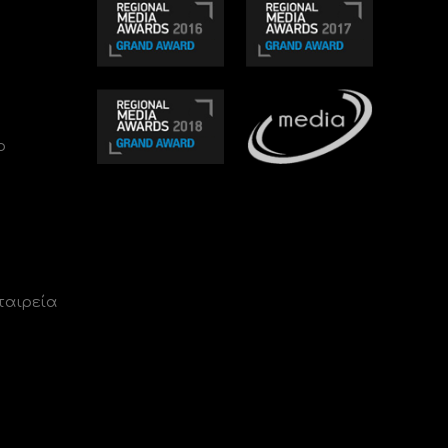
ο
ταιρεία