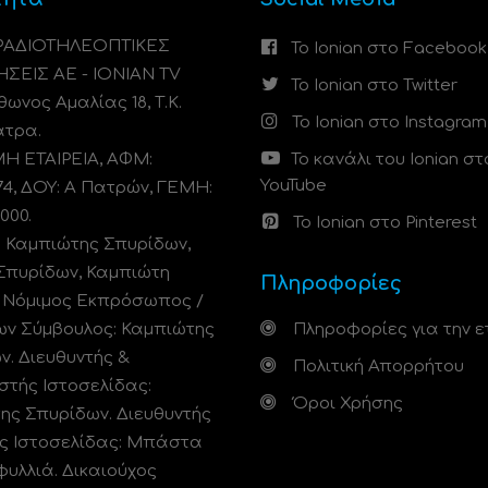
 ΡΑΔΙΟΤΗΛΕΟΠΤΙΚΕΣ
Το Ionian στο Facebook
ΗΣΕΙΣ ΑΕ - IONIAN TV
Το Ionian στο Twitter
ωνος Αμαλίας 18, Τ.Κ.
Το Ionian στο Instagram
άτρα.
 ΕΤΑΙΡΕΙΑ, ΑΦΜ:
Το κανάλι του Ionian στ
YouTube
74, ΔΟΥ: A Πατρών, ΓΕΜΗ:
000.
Το Ionian στο Pinterest
: Καμπιώτης Σπυρίδων,
Σπυρίδων, Καμπιώτη
Πληροφορίες
. Νόμιμος Εκπρόσωπος /
ων Σύμβουλος: Καμπιώτης
Πληροφορίες για την ε
ν. Διευθυντής &
Πολιτική Απορρήτου
στής Ιστοσελίδας:
Όροι Χρήσης
ης Σπυρίδων. Διευθυντής
ς Ιστοσελίδας: Μπάστα
φυλλιά. Δικαιούχος