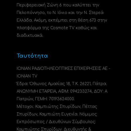
Περιφερειακή Ζώνη 6 που καλύπτει την
Πελοπόννησο, το N. Ιόνιο και την Ν. Στερεά
Ελλάδα. Ακόμη, εκπέμπει στη θέση 673 στην
πλατφόρμα της Cosmote TV καθώς και
διαδικτυακά.
Ταυτότητα
ΙΟΝΙΑΝ ΡΑΔΙΟΤΗΛΕΟΠΤΙΚΕΣ ΕΠΙΧΕΙΡΗΣΕΙΣ ΑΕ -
IONIAN TV
Έδρα: Όθωνος Αμαλίας 18, Τ.Κ. 26221, Πάτρα.
ΑΝΩΝΥΜΗ ΕΤΑΙΡΕΙΑ, ΑΦΜ: 094233274, ΔΟΥ: A
Πατρών, ΓΕΜΗ: 70193624000.
Μέτοχοι: Καμπιώτης Σπυρίδων, Πέττας
Σπυρίδων, Καμπιώτη Ευγενία. Νόμιμος
Εκπρόσωπος / Διευθύνων Σύμβουλος:
Καμπιώτης Σπυρίδων. Διευθυντής &