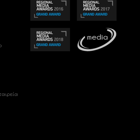
ο
ταιρεία