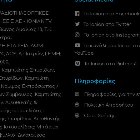
 ΡΑΔΙΟΤΗΛΕΟΠΤΙΚΕΣ
Το Ionian στο Facebook
ΗΣΕΙΣ ΑΕ - IONIAN TV
Το Ionian στο Twitter
ωνος Αμαλίας 18, Τ.Κ.
Το Ionian στο Instagram
άτρα.
 ΕΤΑΙΡΕΙΑ, ΑΦΜ:
Το κανάλι του Ionian στ
YouTube
74, ΔΟΥ: A Πατρών, ΓΕΜΗ:
000.
Το Ionian στο Pinterest
: Καμπιώτης Σπυρίδων,
Σπυρίδων, Καμπιώτη
Πληροφορίες
. Νόμιμος Εκπρόσωπος /
ων Σύμβουλος: Καμπιώτης
Πληροφορίες για την ε
ν. Διευθυντής &
Πολιτική Απορρήτου
στής Ιστοσελίδας:
Όροι Χρήσης
ης Σπυρίδων. Διευθυντής
ς Ιστοσελίδας: Μπάστα
φυλλιά. Δικαιούχος