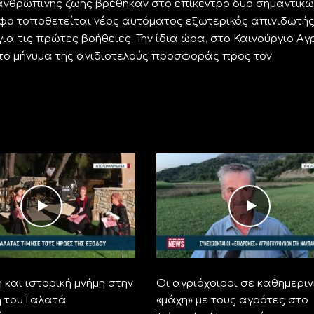
ανθρώπινης ζωής βρέθηκαν στο επίκεντρο δύο σημαντικώ
ρφο τοποθετείται νέος αυτόματος εξωτερικός απινιδωτής
α τις πρώτες βοήθειες. Την ίδια ώρα, στο Καινούργιο Αγρ
 το μήνυμα της ανιδιοτελούς προσφοράς προς τον
 και ιστορική μνήμη στην
Οι αγριόχοιροι σε καθημεριν
 του Γαλατά
«μάχη» με τους αγρότες στο