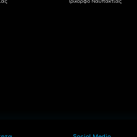
ίας
Τρίκορφο Ναυπακτίας
τητα
Social Media