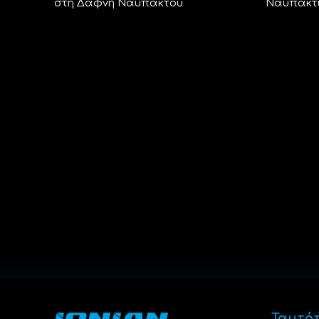
στη Δάφνη Ναυπάκτου
Ναυπακτ
Ταυτό