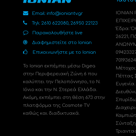
ΙΟΝΙΑΝ
Email: info@ioniantv.gr
ΕΠΙΧΕΙΡ
Τηλ: 2610 622080, 26950 22123
Έδρα: Όθ
Παρακολουθήστε live
26221, Π
Διαφημιστείτε στο Ionian
ΑΝΩΝΥΜΗ
Επικοινωνήστε με το Ionian
0942332
70193624
Το Ionian εκπέμπει μέσω Digea
Μέτοχοι
στην Περιφερειακή Ζώνη 6 που
Πέττας 
καλύπτει την Πελοπόννησο, το N.
Ευγενία
Ιόνιο και την Ν. Στερεά Ελλάδα.
Διευθύν
Ακόμη, εκπέμπει στη θέση 673 στην
Σπυρίδω
πλατφόρμα της Cosmote TV
Διαχειρι
καθώς και διαδικτυακά.
Καμπιώτ
Σύνταξη
Τριαντα