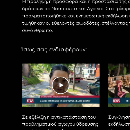
Η πρόληψη, η προσφορά και η προστασία της 
δράσεων σε Ναυπακτία και Αγρίνιο. Στο Τρίκο
πραγματοποιήθηκε και ενημερωτική εκδήλωση γι
τιμήθηκαν οι εθελοντές αιμοδότες, στέλνοντας
συνάνθρωπο.
Ίσως σας ενδιαφέρουν:
Σε εξέλιξη η αντικατάσταση του
Συγκίνηση
προβληματικού αγωγού ύδρευσης
εκδήλωση