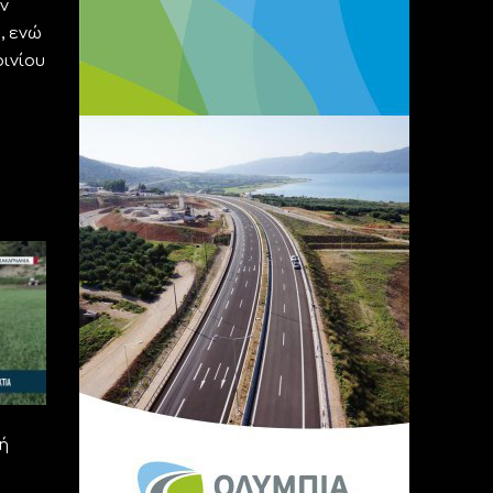
ν
, ενώ
ινίου
ή