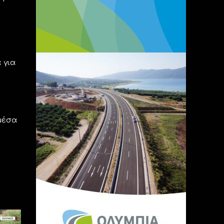
 για
μέσα