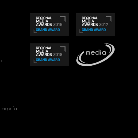
ο
ταιρεία