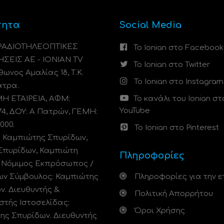
τητα
Social Media
 ΡΑΔΙΟΤΗΛΕΟΠΤΙΚΕΣ
Το Ionian στο Facebook
ΗΣΕΙΣ ΑΕ - IONIAN TV
Το Ionian στο Twitter
ωνος Αμαλίας 18, Τ.Κ.
Το Ionian στο Instagram
άτρα.
 ΕΤΑΙΡΕΙΑ, ΑΦΜ:
Το κανάλι του Ionian στ
YouTube
74, ΔΟΥ: A Πατρών, ΓΕΜΗ:
000.
Το Ionian στο Pinterest
: Καμπιώτης Σπυρίδων,
Σπυρίδων, Καμπιώτη
Πληροφορίες
. Νόμιμος Εκπρόσωπος /
ων Σύμβουλος: Καμπιώτης
Πληροφορίες για την ε
ν. Διευθυντής &
Πολιτική Απορρήτου
στής Ιστοσελίδας:
Όροι Χρήσης
ης Σπυρίδων. Διευθυντής