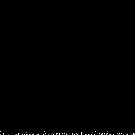
ρί της Ζακυνθου από την εποχή του Ηροδότου έως και σή