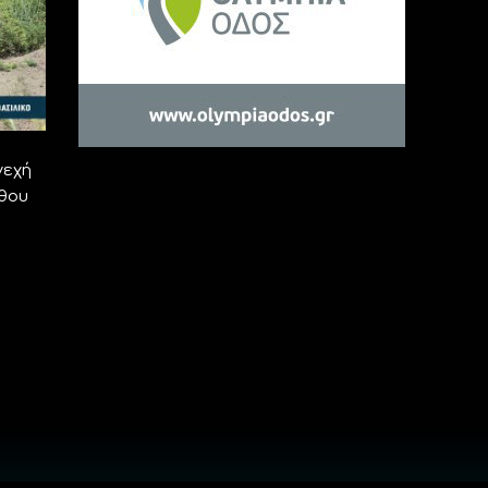
νεχή
θου