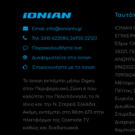
Ταυτό
ΙΟΝΙΑΝ
Email: info@ioniantv.gr
ΕΠΙΧΕΙΡ
Τηλ: 2610 622080, 26950 22123
Έδρα: Όθ
Παρακολουθήστε live
26221, Π
Διαφημιστείτε στο Ionian
ΑΝΩΝΥΜΗ
Επικοινωνήστε με το Ionian
0942332
70193624
Το Ionian εκπέμπει μέσω Digea
Μέτοχοι
στην Περιφερειακή Ζώνη 6 που
Πέττας 
καλύπτει την Πελοπόννησο, το N.
Ευγενία
Ιόνιο και την Ν. Στερεά Ελλάδα.
Διευθύν
Ακόμη, εκπέμπει στη θέση 673 στην
Σπυρίδω
πλατφόρμα της Cosmote TV
Διαχειρι
καθώς και διαδικτυακά.
Καμπιώτ