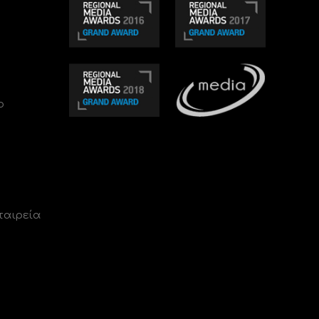
ο
ταιρεία