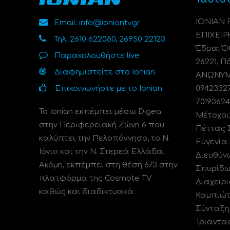
ΙΟΝΙΑΝ
Email: info@ioniantv.gr
ΕΠΙΧΕΙΡ
Τηλ: 2610 622080, 26950 22123
Έδρα: Όθ
Παρακολουθήστε live
26221, Π
Διαφημιστείτε στο Ionian
ΑΝΩΝΥΜΗ
Επικοινωνήστε με το Ionian
0942332
70193624
Το Ionian εκπέμπει μέσω Digea
Μέτοχοι
στην Περιφερειακή Ζώνη 6 που
Πέττας 
καλύπτει την Πελοπόννησο, το N.
Ευγενία
Ιόνιο και την Ν. Στερεά Ελλάδα.
Διευθύν
Ακόμη, εκπέμπει στη θέση 673 στην
Σπυρίδω
πλατφόρμα της Cosmote TV
Διαχειρι
καθώς και διαδικτυακά.
Καμπιώτ
Σύνταξη
Τριαντα