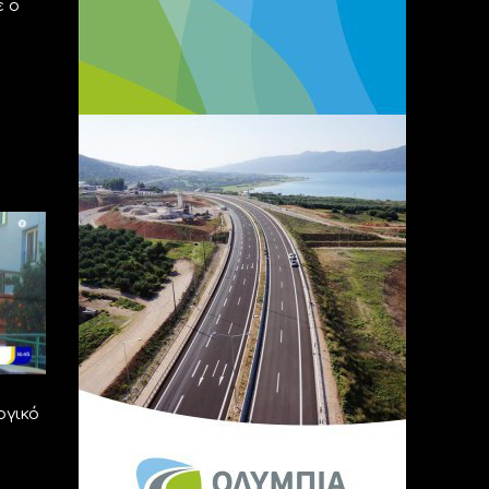
ε ο
ογικό