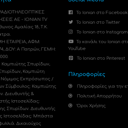
 ΡΑΔΙΟΤΗΛΕΟΠΤΙΚΕΣ
Το Ionian στο Facebook
ΗΣΕΙΣ ΑΕ - IONIAN TV
Το Ionian στο Twitter
ωνος Αμαλίας 18, Τ.Κ.
Το Ionian στο Instagram
άτρα.
 ΕΤΑΙΡΕΙΑ, ΑΦΜ:
Το κανάλι του Ionian στ
YouTube
74, ΔΟΥ: A Πατρών, ΓΕΜΗ:
000.
Το Ionian στο Pinterest
: Καμπιώτης Σπυρίδων,
Σπυρίδων, Καμπιώτη
Πληροφορίες
. Νόμιμος Εκπρόσωπος /
ων Σύμβουλος: Καμπιώτης
Πληροφορίες για την ε
ν. Διευθυντής &
Πολιτική Απορρήτου
στής Ιστοσελίδας:
Όροι Χρήσης
ης Σπυρίδων. Διευθυντής
ς Ιστοσελίδας: Μπάστα
φυλλιά. Δικαιούχος