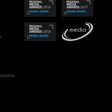
ο
ταιρεία