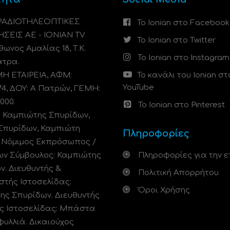
 ΡΑΔΙΟΤΗΛΕΟΠΤΙΚΕΣ
Το Ionian στο Facebook
ΗΣΕΙΣ ΑΕ - IONIAN TV
Το Ionian στο Twitter
ωνος Αμαλίας 18, Τ.Κ.
Το Ionian στο Instagram
άτρα.
 ΕΤΑΙΡΕΙΑ, ΑΦΜ:
Το κανάλι του Ionian στ
YouTube
74, ΔΟΥ: A Πατρών, ΓΕΜΗ:
000.
Το Ionian στο Pinterest
: Καμπιώτης Σπυρίδων,
Σπυρίδων, Καμπιώτη
Πληροφορίες
. Νόμιμος Εκπρόσωπος /
ων Σύμβουλος: Καμπιώτης
Πληροφορίες για την ε
ν. Διευθυντής &
Πολιτική Απορρήτου
στής Ιστοσελίδας:
Όροι Χρήσης
ης Σπυρίδων. Διευθυντής
ς Ιστοσελίδας: Μπάστα
φυλλιά. Δικαιούχος