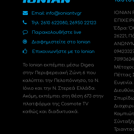
ΙΟΝΙΑΝ
Email: info@ioniantv.gr
ΕΠΙΧΕΙΡ
Τηλ: 2610 622080, 26950 22123
Έδρα: Όθ
Παρακολουθήστε live
26221, Π
Διαφημιστείτε στο Ionian
ΑΝΩΝΥΜΗ
Επικοινωνήστε με το Ionian
0942332
70193624
Το Ionian εκπέμπει μέσω Digea
Μέτοχοι
στην Περιφερειακή Ζώνη 6 που
Πέττας 
καλύπτει την Πελοπόννησο, το N.
Ευγενία
Ιόνιο και την Ν. Στερεά Ελλάδα.
Διευθύν
Ακόμη, εκπέμπει στη θέση 673 στην
Σπυρίδω
πλατφόρμα της Cosmote TV
Διαχειρι
καθώς και διαδικτυακά.
Καμπιώτ
Σύνταξη
Τριαντα