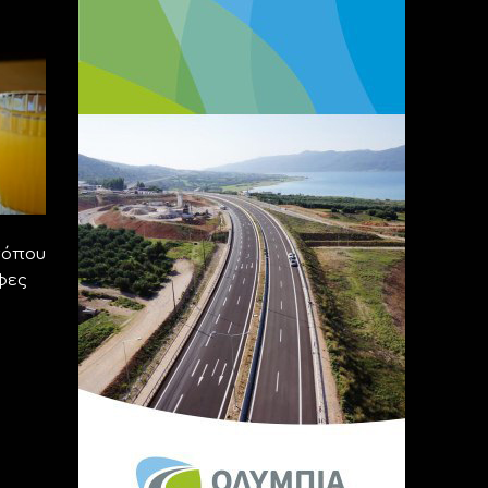
τόπου
φες