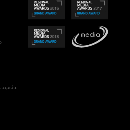
ο
ταιρεία