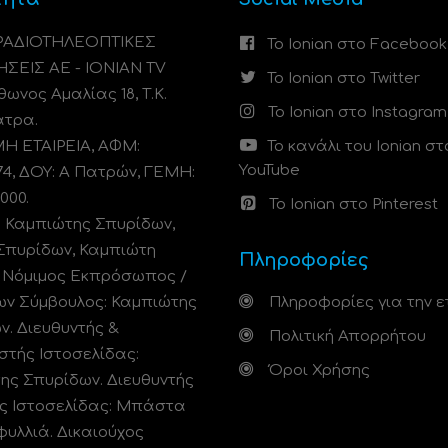
 ΡΑΔΙΟΤΗΛΕΟΠΤΙΚΕΣ
Το Ionian στο Facebook
ΗΣΕΙΣ ΑΕ - IONIAN TV
Το Ionian στο Twitter
ωνος Αμαλίας 18, Τ.Κ.
Το Ionian στο Instagram
άτρα.
 ΕΤΑΙΡΕΙΑ, ΑΦΜ:
Το κανάλι του Ionian στ
YouTube
74, ΔΟΥ: A Πατρών, ΓΕΜΗ:
000.
Το Ionian στο Pinterest
: Καμπιώτης Σπυρίδων,
Σπυρίδων, Καμπιώτη
Πληροφορίες
. Νόμιμος Εκπρόσωπος /
ων Σύμβουλος: Καμπιώτης
Πληροφορίες για την ε
ν. Διευθυντής &
Πολιτική Απορρήτου
στής Ιστοσελίδας:
Όροι Χρήσης
ης Σπυρίδων. Διευθυντής
ς Ιστοσελίδας: Μπάστα
φυλλιά. Δικαιούχος