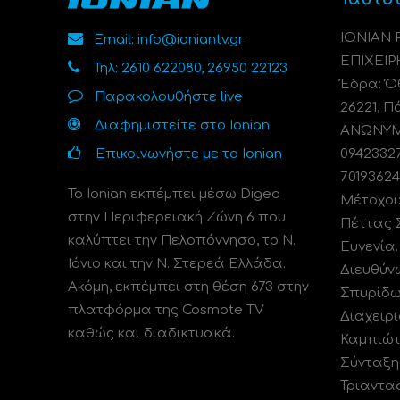
ΙΟΝΙΑΝ
Email: info@ioniantv.gr
ΕΠΙΧΕΙΡ
Τηλ: 2610 622080, 26950 22123
Έδρα: Όθ
Παρακολουθήστε live
26221, Π
Διαφημιστείτε στο Ionian
ΑΝΩΝΥΜΗ
Επικοινωνήστε με το Ionian
0942332
70193624
Το Ionian εκπέμπει μέσω Digea
Μέτοχοι
στην Περιφερειακή Ζώνη 6 που
Πέττας 
καλύπτει την Πελοπόννησο, το N.
Ευγενία
Ιόνιο και την Ν. Στερεά Ελλάδα.
Διευθύν
Ακόμη, εκπέμπει στη θέση 673 στην
Σπυρίδω
πλατφόρμα της Cosmote TV
Διαχειρι
καθώς και διαδικτυακά.
Καμπιώτ
Σύνταξη
Τριαντα