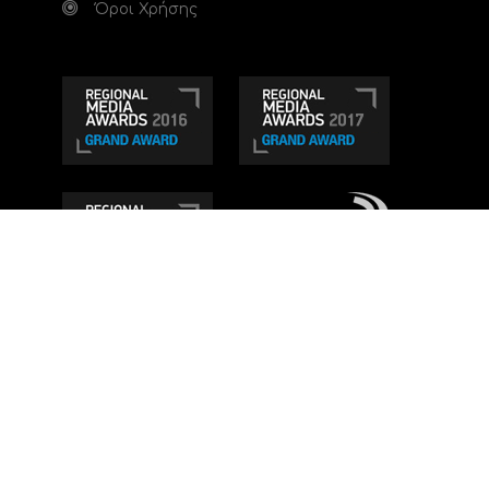
Όροι Χρήσης
Τηλεοπτικό κανάλι Ionian TV - Η Τηλεόραση της
Δυτικής Ελλάδας
. Ενημέρωση, Άποψη, Ψυχαγωγία.
Κατασκευή ιστοσελίδας: Set 2 Web