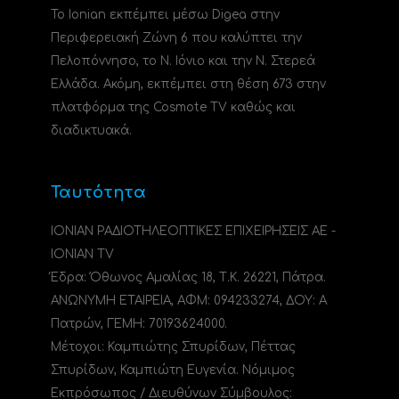
Το Ionian εκπέμπει μέσω Digea στην
Περιφερειακή Ζώνη 6 που καλύπτει την
Πελοπόννησο, το N. Ιόνιο και την Ν. Στερεά
Ελλάδα. Ακόμη, εκπέμπει στη θέση 673 στην
πλατφόρμα της Cosmote TV καθώς και
διαδικτυακά.
Ταυτότητα
ΙΟΝΙΑΝ ΡΑΔΙΟΤΗΛΕΟΠΤΙΚΕΣ ΕΠΙΧΕΙΡΗΣΕΙΣ ΑΕ -
IONIAN TV
Έδρα: Όθωνος Αμαλίας 18, Τ.Κ. 26221, Πάτρα.
ΑΝΩΝΥΜΗ ΕΤΑΙΡΕΙΑ, ΑΦΜ: 094233274, ΔΟΥ: A
Πατρών, ΓΕΜΗ: 70193624000.
Μέτοχοι: Καμπιώτης Σπυρίδων, Πέττας
Σπυρίδων, Καμπιώτη Ευγενία. Νόμιμος
Εκπρόσωπος / Διευθύνων Σύμβουλος: