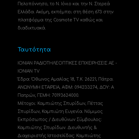
Πελοπόννησο, το N. Ιόνιο και την Ν. Στερεά
Ελλάδα. Ακόμη, εκπέμπει στη θέση 673 στην
πλατφόρμα της Cosmote TV καθώς και
διαδικτυακά.
Ταυτότητα
ΙΟΝΙΑΝ ΡΑΔΙΟΤΗΛΕΟΠΤΙΚΕΣ ΕΠΙΧΕΙΡΗΣΕΙΣ ΑΕ -
IONIAN TV
Έδρα: Όθωνος Αμαλίας 18, Τ.Κ. 26221, Πάτρα.
ΑΝΩΝΥΜΗ ΕΤΑΙΡΕΙΑ, ΑΦΜ: 094233274, ΔΟΥ: A
Πατρών, ΓΕΜΗ: 70193624000.
Μέτοχοι: Καμπιώτης Σπυρίδων, Πέττας
Σπυρίδων, Καμπιώτη Ευγενία. Νόμιμος
Εκπρόσωπος / Διευθύνων Σύμβουλος:
Καμπιώτης Σπυρίδων. Διευθυντής &
Διαχειριστής Ιστοσελίδας: Καμπιώτης