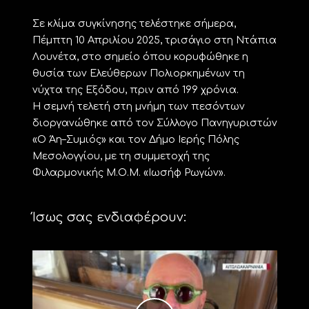
Σε κλίμα συγκίνησης τελέστηκε σήμερα,
Πέμπτη 10 Απριλίου 2025, τρισάγιο στη Ντάπια
Λουνέτα, στο σημείο όπου κορυφώθηκε η
θυσία των Ελεύθερων Πολιορκημένων τη
νύχτα της Εξόδου, πριν από 199 χρόνια.
Η σεμνή τελετή στη μνήμη των πεσόντων
διοργανώθηκε από τον Σύλλογο Πανηγυριστών
«Ο Άη–Συμιός» και τον Δήμο Ιερής Πόλης
Μεσολογγίου, με τη συμμετοχή της
Φιλαρμονικής Μ.Ο.Μ. «Ιωσήφ Ρωγών».
Ίσως σας ενδιαφέρουν: