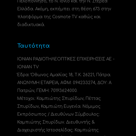
Πελοπόννησο, το N. Ιόνιο και την Ν. Στερεά
Ελλάδα. Ακόμη, εκπέμπει στη θέση 673 στην
πλατφόρμα της Cosmote TV καθώς και
διαδικτυακά.
Ταυτότητα
ΙΟΝΙΑΝ ΡΑΔΙΟΤΗΛΕΟΠΤΙΚΕΣ ΕΠΙΧΕΙΡΗΣΕΙΣ ΑΕ -
IONIAN TV
Έδρα: Όθωνος Αμαλίας 18, Τ.Κ. 26221, Πάτρα.
ΑΝΩΝΥΜΗ ΕΤΑΙΡΕΙΑ, ΑΦΜ: 094233274, ΔΟΥ: A
Πατρών, ΓΕΜΗ: 70193624000.
Μέτοχοι: Καμπιώτης Σπυρίδων, Πέττας
Σπυρίδων, Καμπιώτη Ευγενία. Νόμιμος
Εκπρόσωπος / Διευθύνων Σύμβουλος:
Καμπιώτης Σπυρίδων. Διευθυντής &
Διαχειριστής Ιστοσελίδας: Καμπιώτης