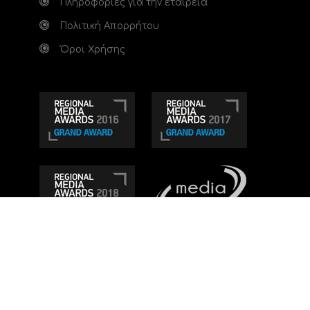
Πληροφορίες για την εταιρεία
Πολιτική Απορρήτου
Όροι Χρήσης
Τηλεοπτικό κανάλι Ionian TV - Η Τηλεόραση της
Δυτικής Ελλάδας
. Ενημέρωση, Άποψη, Ψυχαγωγία.