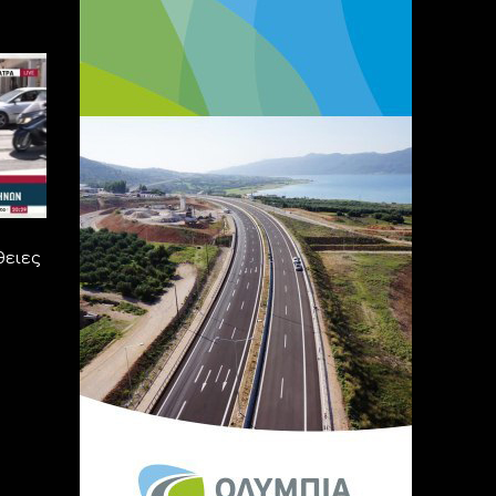
θειες