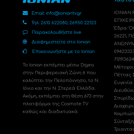
ΙΟΝΙΑΝ
Email: info@ioniantv.gr
ΕΠΙΧΕΙΡ
Τηλ: 2610 622080, 26950 22123
Έδρα: Όθ
Παρακολουθήστε live
26221, Π
Διαφημιστείτε στο Ionian
ΑΝΩΝΥΜΗ
Επικοινωνήστε με το Ionian
0942332
70193624
Το Ionian εκπέμπει μέσω Digea
Μέτοχοι
στην Περιφερειακή Ζώνη 6 που
Πέττας 
καλύπτει την Πελοπόννησο, το N.
Ευγενία
Ιόνιο και την Ν. Στερεά Ελλάδα.
Διευθύν
Ακόμη, εκπέμπει στη θέση 673 στην
Σπυρίδω
πλατφόρμα της Cosmote TV
Διαχειρι
καθώς και διαδικτυακά.
Καμπιώτ
Σύνταξη
Τριαντα