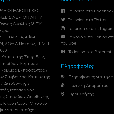
 ΡΑΔΙΟΤΗΛΕΟΠΤΙΚΕΣ
Το Ionian στο Facebook
ΗΣΕΙΣ ΑΕ - IONIAN TV
Το Ionian στο Twitter
ωνος Αμαλίας 18, Τ.Κ.
Το Ionian στο Instagram
άτρα.
 ΕΤΑΙΡΕΙΑ, ΑΦΜ:
Το κανάλι του Ionian στ
YouTube
74, ΔΟΥ: A Πατρών, ΓΕΜΗ:
000.
Το Ionian στο Pinterest
: Καμπιώτης Σπυρίδων,
Σπυρίδων, Καμπιώτη
Πληροφορίες
. Νόμιμος Εκπρόσωπος /
ων Σύμβουλος: Καμπιώτης
Πληροφορίες για την ε
ν. Διευθυντής &
Πολιτική Απορρήτου
στής Ιστοσελίδας:
Όροι Χρήσης
ης Σπυρίδων. Διευθυντής
ς Ιστοσελίδας: Μπάστα
φυλλιά. Δικαιούχος