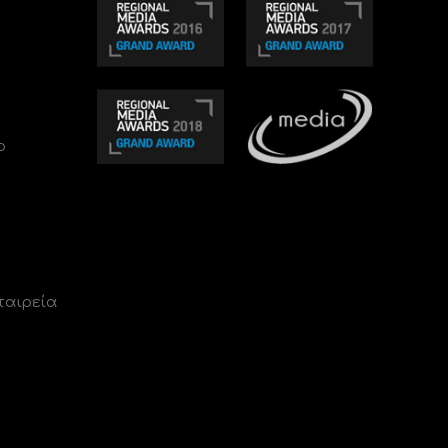
ο
ταιρεία