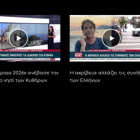
ra pass 2026» ανέβασε την
Η ακρίβεια αλλάζει τις συνή
το νησί των Κυθήρων
των Ελλήνων