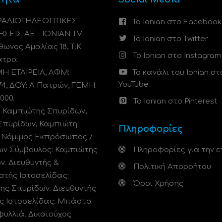
 ΡΑΔΙΟΤΗΛΕΟΠΤΙΚΕΣ
Το Ionian στο Facebook
ΗΣΕΙΣ ΑΕ - IONIAN TV
Το Ionian στο Twitter
ωνος Αμαλίας 18, Τ.Κ.
Το Ionian στο Instagram
άτρα.
 ΕΤΑΙΡΕΙΑ, ΑΦΜ:
Το κανάλι του Ionian στ
YouTube
74, ΔΟΥ: A Πατρών, ΓΕΜΗ:
000.
Το Ionian στο Pinterest
: Καμπιώτης Σπυρίδων,
Σπυρίδων, Καμπιώτη
Πληροφορίες
. Νόμιμος Εκπρόσωπος /
ων Σύμβουλος: Καμπιώτης
Πληροφορίες για την ε
ν. Διευθυντής &
Πολιτική Απορρήτου
στής Ιστοσελίδας:
Όροι Χρήσης
ης Σπυρίδων. Διευθυντής
ς Ιστοσελίδας: Μπάστα
φυλλιά. Δικαιούχος