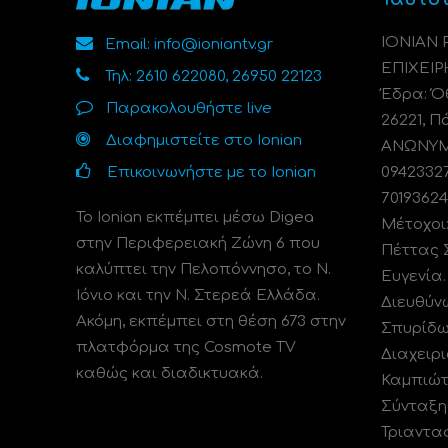
ΙΟΝΙΑΝ
Email: info@ioniantv.gr
ΕΠΙΧΕΙΡ
Τηλ: 2610 622080, 26950 22123
Έδρα: Όθ
Παρακολουθήστε live
26221, Π
Διαφημιστείτε στο Ionian
ΑΝΩΝΥΜΗ
Επικοινωνήστε με το Ionian
0942332
70193624
Το Ionian εκπέμπει μέσω Digea
Μέτοχοι
στην Περιφερειακή Ζώνη 6 που
Πέττας 
καλύπτει την Πελοπόννησο, το N.
Ευγενία
Ιόνιο και την Ν. Στερεά Ελλάδα.
Διευθύν
Ακόμη, εκπέμπει στη θέση 673 στην
Σπυρίδω
πλατφόρμα της Cosmote TV
Διαχειρι
καθώς και διαδικτυακά.
Καμπιώτ
Σύνταξη
Τριαντα