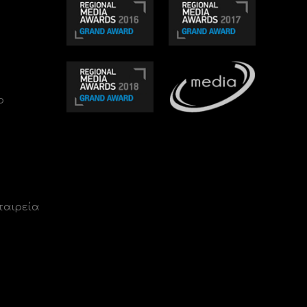
ο
ταιρεία