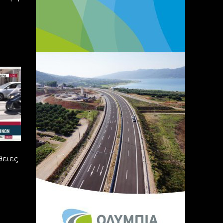
θειες