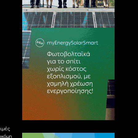
ιμές
ακόμη