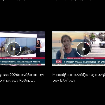
ra pass 2026» ανέβασε την
Η ακρίβεια αλλάζει τις συνή
το νησί των Κυθήρων
των Ελλήνων