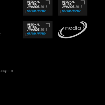
ο
ταιρεία