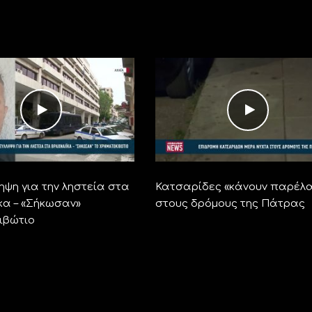
ηψη για την ληστεία στα
Κατσαρίδες «κάνουν παρέλ
κα – «Σήκωσαν»
στους δρόμους της Πάτρας
ιβώτιο