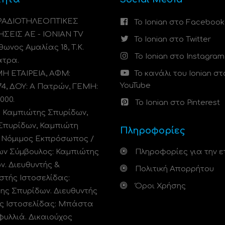
 ΡΑΔΙΟΤΗΛΕΟΠΤΙΚΕΣ
Το Ionian στο Facebook
ΗΣΕΙΣ ΑΕ - IONIAN TV
Το Ionian στο Twitter
ωνος Αμαλίας 18, Τ.Κ.
Το Ionian στο Instagram
άτρα.
 ΕΤΑΙΡΕΙΑ, ΑΦΜ:
Το κανάλι του Ionian στ
YouTube
74, ΔΟΥ: A Πατρών, ΓΕΜΗ:
000.
Το Ionian στο Pinterest
: Καμπιώτης Σπυρίδων,
Σπυρίδων, Καμπιώτη
Πληροφορίες
. Νόμιμος Εκπρόσωπος /
ων Σύμβουλος: Καμπιώτης
Πληροφορίες για την ε
ν. Διευθυντής &
Πολιτική Απορρήτου
στής Ιστοσελίδας:
Όροι Χρήσης
ης Σπυρίδων. Διευθυντής
ς Ιστοσελίδας: Μπάστα
φυλλιά. Δικαιούχος