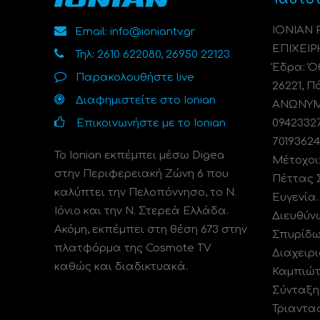
ΙΟΝΙΑΝ
Email: info@ioniantv.gr
ΕΠΙΧΕΙΡ
Τηλ: 2610 622080, 26950 22123
Έδρα: Όθ
Παρακολουθήστε live
26221, Π
Διαφημιστείτε στο Ionian
ΑΝΩΝΥΜΗ
Επικοινωνήστε με το Ionian
0942332
70193624
Το Ionian εκπέμπει μέσω Digea
Μέτοχοι
στην Περιφερειακή Ζώνη 6 που
Πέττας 
καλύπτει την Πελοπόννησο, το N.
Ευγενία
Ιόνιο και την Ν. Στερεά Ελλάδα.
Διευθύν
Ακόμη, εκπέμπει στη θέση 673 στην
Σπυρίδω
πλατφόρμα της Cosmote TV
Διαχειρι
καθώς και διαδικτυακά.
Καμπιώτ
Σύνταξη
Τριαντα