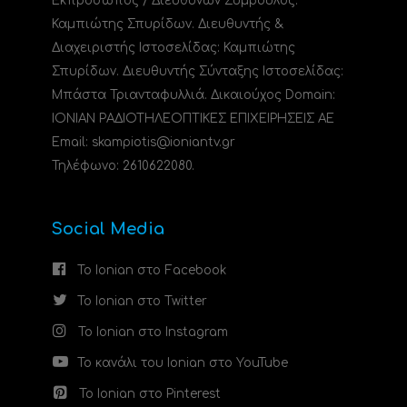
Εκπρόσωπος / Διευθύνων Σύμβουλος:
Καμπιώτης Σπυρίδων. Διευθυντής &
Διαχειριστής Ιστοσελίδας: Καμπιώτης
Σπυρίδων. Διευθυντής Σύνταξης Ιστοσελίδας:
Μπάστα Τριανταφυλλιά. Δικαιούχος Domain:
ΙΟΝΙΑΝ ΡΑΔΙΟΤΗΛΕΟΠΤΙΚΕΣ ΕΠΙΧΕΙΡΗΣΕΙΣ ΑΕ
Email: skampiotis@ioniantv.gr
Τηλέφωνο: 2610622080.
Social Media
Το Ionian στο Facebook
Το Ionian στο Twitter
Το Ionian στο Instagram
Το κανάλι του Ionian στο YouTube
Το Ionian στο Pinterest