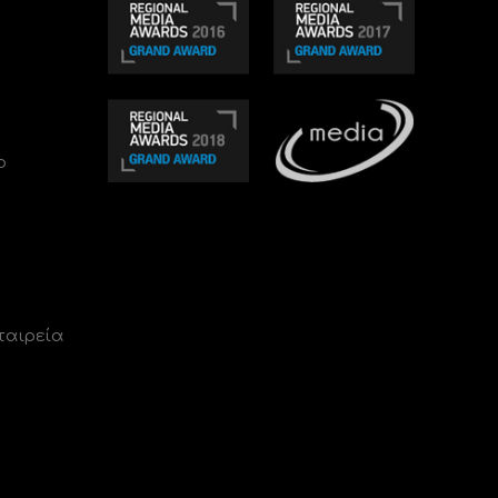
ο
ταιρεία