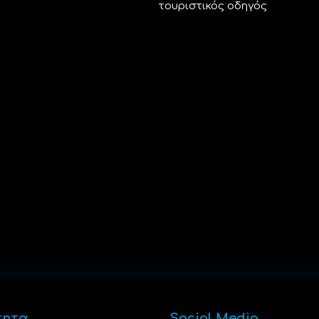
τουριστικός οδηγός
τητα
Social Media