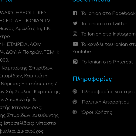
 ΡΑΔΙΟΤΗΛΕΟΠΤΙΚΕΣ
Το Ionian στο Facebook
ΗΣΕΙΣ ΑΕ - IONIAN TV
Το Ionian στο Twitter
ωνος Αμαλίας 18, Τ.Κ.
Το Ionian στο Instagram
άτρα.
 ΕΤΑΙΡΕΙΑ, ΑΦΜ:
Το κανάλι του Ionian στ
YouTube
74, ΔΟΥ: A Πατρών, ΓΕΜΗ:
000.
Το Ionian στο Pinterest
: Καμπιώτης Σπυρίδων,
Σπυρίδων, Καμπιώτη
Πληροφορίες
. Νόμιμος Εκπρόσωπος /
ων Σύμβουλος: Καμπιώτης
Πληροφορίες για την ε
ν. Διευθυντής &
Πολιτική Απορρήτου
στής Ιστοσελίδας:
Όροι Χρήσης
ης Σπυρίδων. Διευθυντής
ς Ιστοσελίδας: Μπάστα
φυλλιά. Δικαιούχος