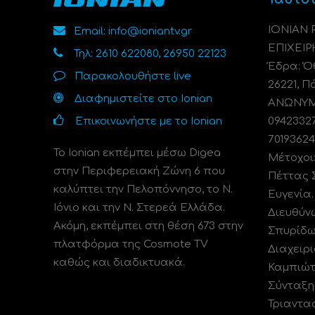
ΙΟΝΙΑΝ
Email: info@ioniantv.gr
ΕΠΙΧΕΙΡ
Τηλ: 2610 622080, 26950 22123
Έδρα: Όθ
Παρακολουθήστε live
26221, Π
Διαφημιστείτε στο Ionian
ΑΝΩΝΥΜΗ
Επικοινωνήστε με το Ionian
0942332
70193624
Το Ionian εκπέμπει μέσω Digea
Μέτοχοι
στην Περιφερειακή Ζώνη 6 που
Πέττας 
καλύπτει την Πελοπόννησο, το N.
Ευγενία
Ιόνιο και την Ν. Στερεά Ελλάδα.
Διευθύν
Ακόμη, εκπέμπει στη θέση 673 στην
Σπυρίδω
πλατφόρμα της Cosmote TV
Διαχειρι
καθώς και διαδικτυακά.
Καμπιώτ
Σύνταξη
Τριαντα