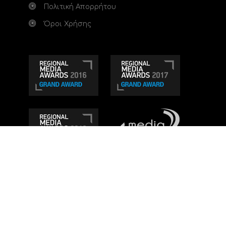
Πολιτική Απορρήτου
Όροι Χρήσης
Τηλεοπτικό κανάλι Ionian TV - Η Τηλεόραση της
Δυτικής Ελλάδας
. Ενημέρωση, Άποψη, Ψυχαγωγία.
Κατασκευή ιστοσελίδας: Set 2 Web