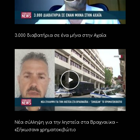
3.000 διαβατήρια σε ένα μήνα στην Αχαΐα
Νέα σύλληψη για την ληστεία στα Βραχναιϊκα –
«Σήκωσαν» χρηματοκιβώτιο