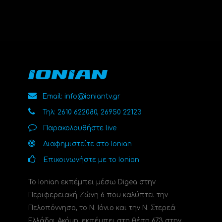
Email: info@ioniantv.gr
Τηλ: 2610 622080, 26950 22123
Παρακολουθήστε live
Διαφημιστείτε στο Ionian
Επικοινωνήστε με το Ionian
Το Ionian εκπέμπει μέσω Digea στην
Περιφερειακή Ζώνη 6 που καλύπτει την
Πελοπόννησο, το N. Ιόνιο και την Ν. Στερεά
Ελλάδα. Ακόμη, εκπέμπει στη θέση 673 στην