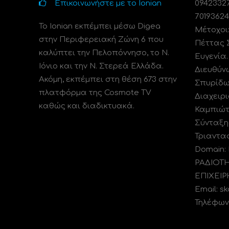
Επικοινωνήστε με το Ionian
0942332
70193624
Το Ionian εκπέμπει μέσω Digea
Μέτοχοι
στην Περιφερειακή Ζώνη 6 που
Πέττας 
καλύπτει την Πελοπόννησο, το N.
Ευγενία
Ιόνιο και την Ν. Στερεά Ελλάδα.
Διευθύν
Ακόμη, εκπέμπει στη θέση 673 στην
Σπυρίδω
πλατφόρμα της Cosmote TV
Διαχειρι
καθώς και διαδικτυακά.
Καμπιώτ
Σύνταξη
Τριαντα
Domain:
ΡΑΔΙΟΤ
ΕΠΙΧΕΙΡ
Email: s
Τηλέφωνο