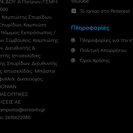
YouTube
74, ΔΟΥ: A Πατρών, ΓΕΜΗ:
000.
Το Ionian στο Pinterest
: Καμπιώτης Σπυρίδων,
Σπυρίδων, Καμπιώτη
Πληροφορίες
. Νόμιμος Εκπρόσωπος /
ων Σύμβουλος: Καμπιώτης
Πληροφορίες για την ε
ν. Διευθυντής &
Πολιτική Απορρήτου
στής Ιστοσελίδας:
Όροι Χρήσης
ης Σπυρίδων. Διευθυντής
ς Ιστοσελίδας: Μπάστα
φυλλιά. Δικαιούχος
 ΙΟΝΙΑΝ
ΗΛΕΟΠΤΙΚΕΣ
ΗΣΕΙΣ ΑΕ
kampiotis@ioniantv.gr
: 2610622080.