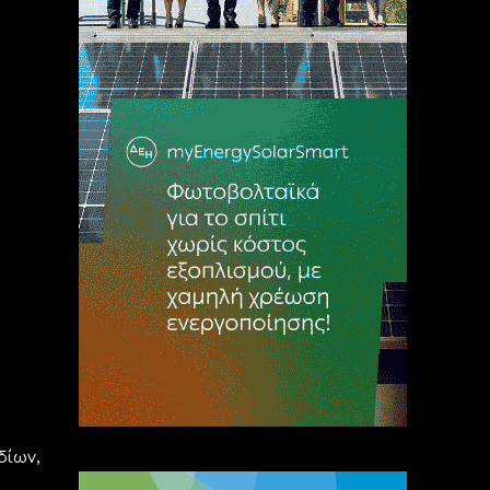
δίων,