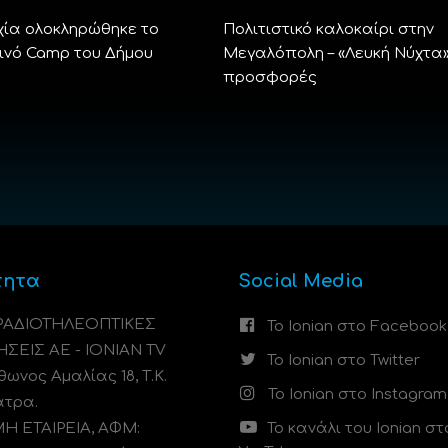
χία ολοκληρώθηκε το
Πολιτιστικό καλοκαίρι στην
ινό Camp του Δήμου
Μεγαλόπολη – «Λευκή Νύχτα»
προσφορές
τητα
Social Media
 ΡΑΔΙΟΤΗΛΕΟΠΤΙΚΕΣ
Το Ionian στο Facebook
ΗΣΕΙΣ ΑΕ - IONIAN TV
Το Ionian στο Twitter
ωνος Αμαλίας 18, Τ.Κ.
Το Ionian στο Instagram
άτρα.
 ΕΤΑΙΡΕΙΑ, ΑΦΜ:
Το κανάλι του Ionian στ