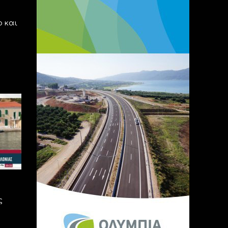
 και
ς