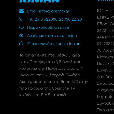
ΙΟΝΙΑΝ
Email: info@ioniantv.gr
ΕΠΙΧΕΙΡ
Τηλ: 2610 622080, 26950 22123
Έδρα: Όθ
Παρακολουθήστε live
26221, Π
Διαφημιστείτε στο Ionian
ΑΝΩΝΥΜΗ
Επικοινωνήστε με το Ionian
0942332
70193624
Το Ionian εκπέμπει μέσω Digea
Μέτοχοι
στην Περιφερειακή Ζώνη 6 που
Πέττας 
καλύπτει την Πελοπόννησο, το N.
Ευγενία
Ιόνιο και την Ν. Στερεά Ελλάδα.
Διευθύν
Ακόμη, εκπέμπει στη θέση 673 στην
Σπυρίδω
πλατφόρμα της Cosmote TV
Διαχειρι
καθώς και διαδικτυακά.
Καμπιώτ
Σύνταξη
Τριαντα