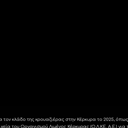
α τον κλάδο της κρουαζιέρας στην Κέρκυρα το 2025, όπω
ία του Οργανισμού Λιμένος Κέρκυρας (Ο.Λ.ΚΕ. Α.Ε.) για 