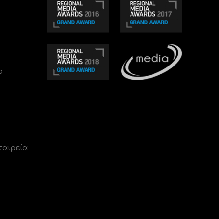
ο
ταιρεία