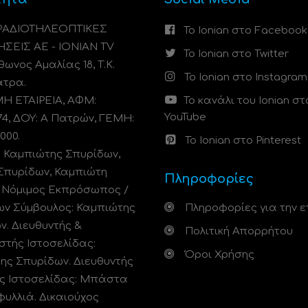
 ΡΑΔΙΟΤΗΛΕΟΠΤΙΚΕΣ
Το Ionian στο Facebook
ΗΣΕΙΣ ΑΕ - IONIAN TV
Το Ionian στο Twitter
ωνος Αμαλίας 18, Τ.Κ.
Το Ionian στο Instagram
άτρα.
 ΕΤΑΙΡΕΙΑ, ΑΦΜ:
Το κανάλι του Ionian στ
YouTube
74, ΔΟΥ: A Πατρών, ΓΕΜΗ:
000.
Το Ionian στο Pinterest
: Καμπιώτης Σπυρίδων,
Σπυρίδων, Καμπιώτη
Πληροφορίες
. Νόμιμος Εκπρόσωπος /
ων Σύμβουλος: Καμπιώτης
Πληροφορίες για την ε
ν. Διευθυντής &
Πολιτική Απορρήτου
στής Ιστοσελίδας:
Όροι Χρήσης
ης Σπυρίδων. Διευθυντής
ς Ιστοσελίδας: Μπάστα
φυλλιά. Δικαιούχος