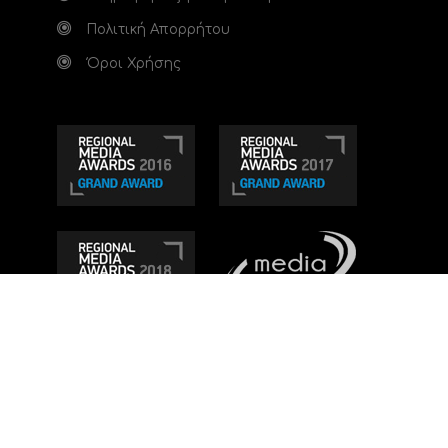
Πολιτική Απορρήτου
Όροι Χρήσης
Τηλεοπτικό κανάλι Ionian TV - Η Τηλεόραση της
Δυτικής Ελλάδας
. Ενημέρωση, Άποψη, Ψυχαγωγία.