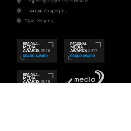
Πληροφορίες για την εταιρεία
Πολιτική Απορρήτου
Όροι Χρήσης
Τηλεοπτικό κανάλι Ionian TV - Η Τηλεόραση της
Δυτικής Ελλάδας
. Ενημέρωση, Άποψη, Ψυχαγωγία.